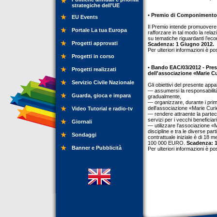
strategiche dell’UE
•
Premio di Componimento 
EU Events
Il Premio intende promuovere la
Portale La tua Europa
rafforzare in tal modo la rel
su tematiche riguardanti l’ec
Progetti approvati
Scadenza: 1 Giugno 2012.
Per ulteriori informazioni è p
Progetti in corso
•
Bando EAC/03/2012 - Presta
Progetti realizzati
dell'associazione «Marie C
Servizio Civile Nazionale
Gli obiettivi del presente appa
— assumersi la responsabilità
Guarda, gioca e impara
gradualmente,
— organizzare, durante i primi
dell'associazione «Marie Curi
Video Tutorial e radio-tv
— rendere attraente la partec
servizi per i vecchi beneficia
Giornali
— utilizzare l'associazione «
discipline e tra le diverse parti
Sondaggi
contrattuale iniziale è di 18 
100 000 EURO.
Scadenza: 1
Banner e Pubblicità
Per ulteriori informazioni è p