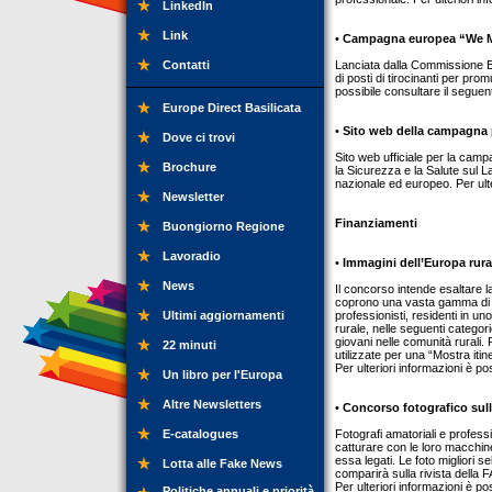
LinkedIn
Link
•
Campagna europea “We 
Contatti
Lanciata dalla Commissione 
di posti di tirocinanti per pro
possibile consultare il segue
Europe Direct Basilicata
•
Sito web della campagna p
Dove ci trovi
Sito web ufficiale per la camp
Brochure
la Sicurezza e la Salute sul 
nazionale ed europeo. Per ulte
Newsletter
Finanziamenti
Buongiorno Regione
Lavoradio
•
Immagini dell’Europa rura
News
Il concorso intende esaltare la
coprono una vasta gamma di temi
Ultimi aggiornamenti
professionisti, residenti in u
rurale, nelle seguenti categor
giovani nelle comunità rurali.
22 minuti
utilizzate per una “Mostra it
Per ulteriori informazioni è p
Un libro per l'Europa
Altre Newsletters
•
Concorso fotografico sull
E-catalogues
Fotografi amatoriali e professi
catturare con le loro macchine 
essa legati. Le foto migliori s
Lotta alle Fake News
comparirà sulla rivista della
Per ulteriori informazioni è p
Politiche annuali e priorità