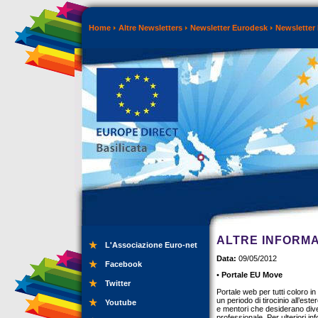
Home
Altre Newsletters
Newsletter Eurodesk
Newsletter
ALTRE INFORMA
L'Associazione Euro-net
Data:
09/05/2012
Facebook
•
Portale EU Move
Twitter
Portale web per tutti coloro i
un periodo di tirocinio all’es
Youtube
e mentori che desiderano dive
professionale. Per ulteriori i