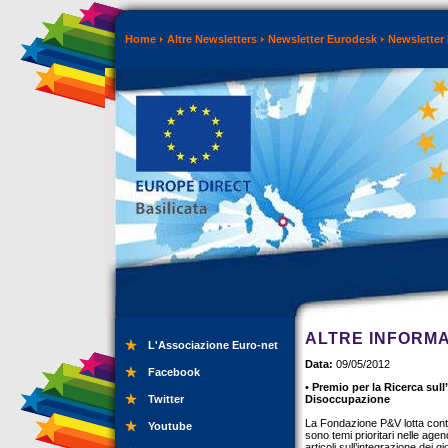
Home
Altre Newsletters
Newsletter Eurodesk
Newsletter
ALTRE INFORMA
L'Associazione Euro-net
Data:
09/05/2012
Facebook
•
Premio per la Ricerca sull
Twitter
Disoccupazione
La Fondazione P&V lotta contr
Youtube
sono temi prioritari nelle agen
articoli sull’integrazione dei 