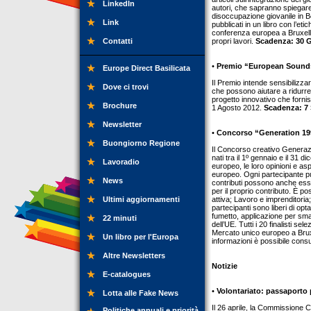
LinkedIn
autori, che sapranno spiegare 
disoccupazione giovanile in Be
Link
pubblicati in un libro con l’
conferenza europea a Bruxelle
Contatti
propri lavori.
Scadenza: 30 
•
Premio “European Sound
Europe Direct Basilicata
Il Premio intende sensibilizza
Dove ci trovi
che possono aiutare a ridurre
progetto innovativo che fornisc
Brochure
1 Agosto 2012.
Scadenza: 7 
Newsletter
•
Concorso “Generation 19
Buongiorno Regione
Il Concorso creativo Generaz
nati tra il 1º gennaio e il 31
Lavoradio
europeo, le loro opinioni e asp
europeo. Ogni partecipante può
News
contributi possono anche esse
per il proprio contributo. È p
Ultimi aggiornamenti
attiva; Lavoro e imprenditoria
partecipanti sono liberi di opt
fumetto, applicazione per smart
22 minuti
dell’UE. Tutti i 20 finalisti s
Mercato unico europeo a Brux
Un libro per l'Europa
informazioni è possibile consu
Altre Newsletters
Notizie
E-catalogues
•
Volontariato: passaporto 
Lotta alle Fake News
Il 26 aprile, la Commissione 
Politiche annuali e priorità