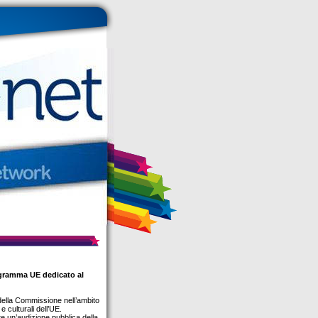
ogramma UE dedicato al
della Commissione nell’ambito
 culturali dell’UE.
e un’audizione pubblica della