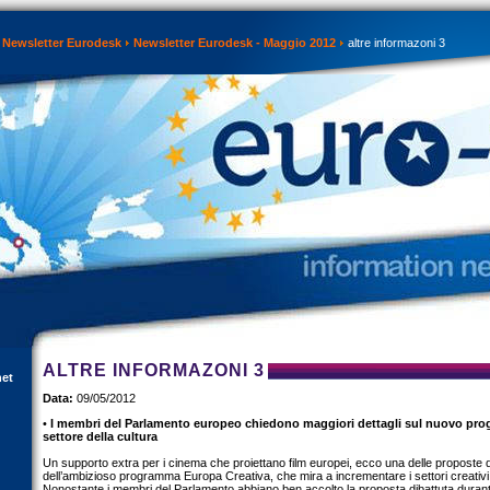
Newsletter Eurodesk
Newsletter Eurodesk - Maggio 2012
altre informazoni 3
ALTRE INFORMAZONI 3
net
Data:
09/05/2012
•
I membri del Parlamento europeo chiedono maggiori dettagli sul nuovo pr
settore della cultura
Un supporto extra per i cinema che proiettano film europei, ecco una delle proposte 
dell’ambizioso programma Europa Creativa, che mira a incrementare i settori creativi e
Nonostante i membri del Parlamento abbiano ben accolto la proposta dibattuta durant