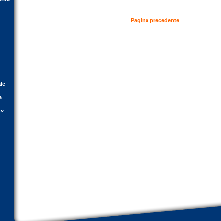
Pagina precedente
ale
a
tv