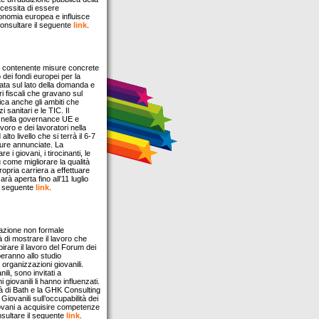
cessita di essere
conomia europea e influisce
 consultare il seguente
link
.
e contenente misure concrete
o dei fondi europei per la
ata sul lato della domanda e
i fiscali che gravano sul
ica anche gli ambiti che
 sanitari e le TIC. Il
e nella governance UE e
oro e dei lavoratori nella
to livello che si terrà il 6-7
isure annunciate. La
 i giovani, i tirocinanti, le
su come migliorare la qualità
propria carriera a effettuare
rà aperta fino all’11 luglio
il seguente
link
.
cazione non formale
tà di mostrare il lavoro che
spirare il lavoro del Forum dei
peranno allo studio
 organizzazioni giovanili.
li, sono invitati a
giovanili li hanno influenzati.
tà di Bath e la GHK Consulting
iovanili sull’occupabilità dei
iovani a acquisire competenze
onsultare il seguente
link
.