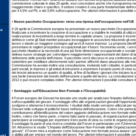
commissione culturale in data 26 aprile, essi concordano anche che il programma ne
maggiormente chiaro e specifico. Il settore creativo è una parte fondamentale dell’e
per il 4,5% sul PIL e del 3,8% sull’occupazione. Per ulteriori informazioni è possibile
•
Nuovo pacchetto Occupazione: verso una ripresa dell’occupazione nell'UE
Il 18 aprile la Commissione europea ha presentato un nuovo pacchetto Occupazion
ta
finalizzate a incentivare la creazione di occupazione e a stabilire le modalità di utilizz
realizzazione di investimenti a lungo termine in capitale umano. La proposta è incentr
definisce come gli Stati membri possano incoraggiare le assunzioni riducendo gli oner
lavoro o dando un maggiore sostegno agli avvii di nuove imprese. La proposta identif
presentano le migliori prospettive occupazionali per il futuro: l'economia verde, i servizi
pacchetto ribadisce la necessità di una più forte dimensione occupazionale e social
delinea nuove strategie per coinvolgere maggiormente i rappresentanti dei datori di lav
definizione delle priorità dell'Unione. Il pacchetto verrà discusso in una conferenza ad al
settembre per mobilitare ulteriormente tutti i partner affinché diano attuazione alle m
Commissione ha avviato inoltre una consultazione, invitando tutti i cittadini, in particolare
parti sociali, le imprese e gli istituti di istruzione a esprimere il proprio punto di vista 
dei tirocini attraverso un quadro di qualità, al fine di facilitare i giovani che iniziano la 
una facile transizione dal mondo dell’istruzione a quello del lavoro. La consultazione sa
2012 e può essere compilata online. Per ulteriori informazioni è possibile consultare 
•
Sondaggio sull’Educazione Non-Formale e l’Occupabilità
Il Forum europeo dei Giovani ha lanciato uno studio per analizzare l’impatto dell’edu
sull’occupabilità dei giovani. Il sondaggio offre alle organizzazioni giovanili l’opportuni
svolgono e ottenerne il riconoscimento. I risultati dello studio verranno utilizzati per i
Giovani nello sviluppo di politiche future nell’area dell’educazione. Coloro che parteci
contribuiranno all’identificazione del valore aggiunto dell’educazione non-formale nelle
Inoltre, coloro che fanno parte, o hanno fatto parte in passato, di organizzazioni giovani
partecipare al sondaggio per esprimere il loro punto di vista su come le organizzazioni 
Il sondaggio fa parte di una ricerca condotta dal Forum in partenariato con l’Universi
Srl. Attraverso lo studio “L’Impatto dell’Educazione Non-Formale delle Organizzazioni G
giovani”, il Forum mira a esplorare come l’educazione non-formale possa aiutare i g
e abilità utili per entrare nel mondo del lavoro. Per ulteriori informazioni è possibile c
orità