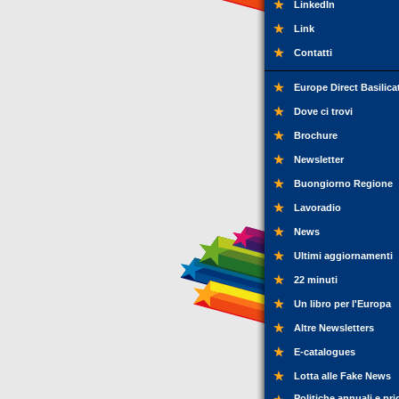
LinkedIn
Link
Contatti
Europe Direct Basilica
Dove ci trovi
Brochure
Newsletter
Buongiorno Regione
Lavoradio
News
Ultimi aggiornamenti
22 minuti
Un libro per l'Europa
Altre Newsletters
E-catalogues
Lotta alle Fake News
Politiche annuali e pri