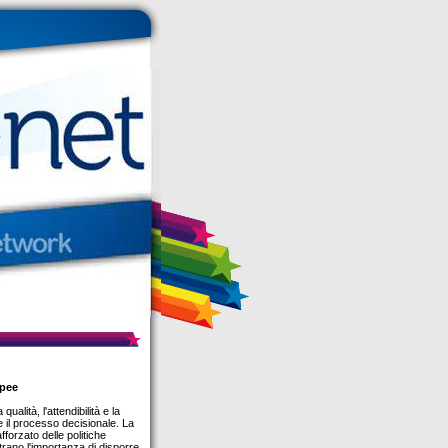
opee
alità, l'attendibilità e la
de il processo decisionale. La
fforzato delle politiche
trano l'importanza di disporre