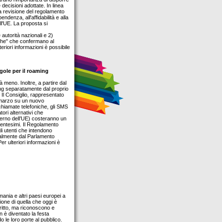
e decisioni adottate. In linea
a revisione del regolamento
endenza, all'affidabilità e alla
ell'UE. La proposta si
e autorità nazionali e 2)
tiche" che confermano al
teriori informazioni è possibile
gole per il roaming
à meno. Inoltre, a partire dal
ming separatamente dal proprio
Il Consiglio, rappresentato
 marzo su un nuovo
chiamate telefoniche, gli SMS
ori alternativi che
interno dell’UE) costeranno un
centesimi. Il Regolamento
li utenti che intendono
rmalmente dal Parlamento
er ulteriori informazioni è
ania e altri paesi europei a
ione di quella che oggi è
diritto, ma riconoscono e
n è diventato la festa
 le loro porte al pubblico.