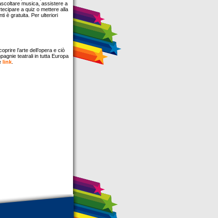
e ascoltare musica, assistere a
rtecipare a quiz o mettere alla
i è gratuita. Per ulteriori
coprire l’arte dell’opera e ciò
pagnie teatrali in tutta Europa
te
link
.