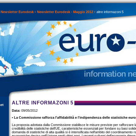
Newsletter Eurodesk
Newsletter Eurodesk - Maggio 2012
altre informazoni 5
ALTRE INFORMAZONI 5
net
Data:
09/05/2012
•
La Commissione rafforza l'affidabilità e l'indipendenza delle statistiche eur
La proposta adottata dalla Commissione stabilisce le misure previste per rafforzare la qu
credibilità delle statistiche dell'UE, caratteristiche essenziali per fondare su basi soli
domanda di statistiche di alta qualità si è intensificata nell'ambito del coordinamento ra
economiche deciso nell'Unione negli ultimi anni. I recenti sviluppi dell'economia dimos