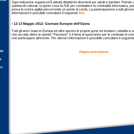
Ogni istituzione organizzerà attività didattiche divertenti per adulti e bambini. Potret
spettacoli culturali, scoprire cosa fa l'UE per combattere la criminalità informatica, pa
prova la vostra agilità percorrendo un ponte di corda. La partecipazione a tutti gli event
informazioni è possibile consultare il seguente
link
.
•
12-13 Maggio 2012: Giornate Europee dell’Opera
Tutti gli anni i teatri in Europa ed oltre aprono le proprie porte ed invitano i cittadini a s
che accade dietro le quinte! “Passione” è il tema di quest’anno per le centinaia di com
che partecipano all’evento. Per ulteriori informazioni è possibile consultare il seguen
ale
Pagina precedente
a
tv