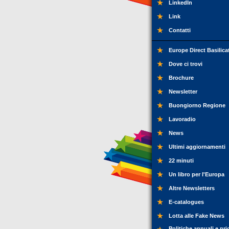
LinkedIn
Link
Contatti
Europe Direct Basilica
Dove ci trovi
Brochure
Newsletter
Buongiorno Regione
Lavoradio
News
Ultimi aggiornamenti
22 minuti
Un libro per l'Europa
Altre Newsletters
E-catalogues
Lotta alle Fake News
Politiche annuali e pri