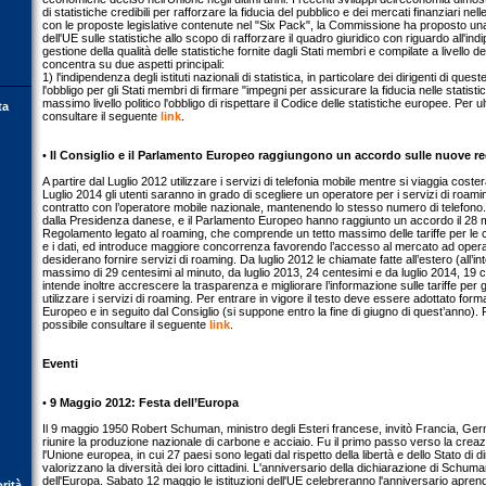
di statistiche credibili per rafforzare la fiducia del pubblico e dei mercati finanziari nell
con le proposte legislative contenute nel "Six Pack", la Commissione ha proposto un
dell'UE sulle statistiche allo scopo di rafforzare il quadro giuridico con riguardo all'indip
gestione della qualità delle statistiche fornite dagli Stati membri e compilate a livello d
concentra su due aspetti principali:
1) l'indipendenza degli istituti nazionali di statistica, in particolare dei dirigenti di quest
l'obbligo per gli Stati membri di firmare "impegni per assicurare la fiducia nelle statis
massimo livello politico l'obbligo di rispettare il Codice delle statistiche europee. Per ul
ta
consultare il seguente
link
.
•
Il Consiglio e il Parlamento Europeo raggiungono un accordo sulle nuove re
A partire dal Luglio 2012 utilizzare i servizi di telefonia mobile mentre si viaggia coster
Luglio 2014 gli utenti saranno in grado di scegliere un operatore per i servizi di roa
contratto con l’operatore mobile nazionale, mantenendo lo stesso numero di telefono. 
dalla Presidenza danese, e il Parlamento Europeo hanno raggiunto un accordo il 28
Regolamento legato al roaming, che comprende un tetto massimo delle tariffe per le 
e i dati, ed introduce maggiore concorrenza favorendo l’accesso al mercato ad operat
desiderano fornire servizi di roaming. Da luglio 2012 le chiamate fatte all’estero (all’
massimo di 29 centesimi al minuto, da luglio 2013, 24 centesimi e da luglio 2014, 19 
intende inoltre accrescere la trasparenza e migliorare l’informazione sulle tariffe per g
utilizzare i servizi di roaming. Per entrare in vigore il testo deve essere adottato fo
Europeo e in seguito dal Consiglio (si suppone entro la fine di giugno di quest’anno). P
possibile consultare il seguente
link
.
Eventi
•
9 Maggio 2012: Festa dell’Europa
Il 9 maggio 1950 Robert Schuman, ministro degli Esteri francese, invitò Francia, Germ
riunire la produzione nazionale di carbone e acciaio. Fu il primo passo verso la creaz
l'Unione europea, in cui 27 paesi sono legati dal rispetto della libertà e dello Stato di 
valorizzano la diversità dei loro cittadini. L'anniversario della dichiarazione di Schuma
dell'Europa. Sabato 12 maggio le istituzioni dell'UE celebreranno l'anniversario aprendo
orità