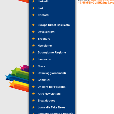
LinkedIn
n&f66k5ENGLISH29ge&x=
Link
Contatti
Europe Direct Basilicata
Dove ci trovi
Brochure
Newsletter
Buongiorno Regione
Lavoradio
News
Ultimi aggiornamenti
22 minuti
Un libro per l'Europa
Altre Newsletters
E-catalogues
Lotta alle Fake News
Politiche annuali e priorità