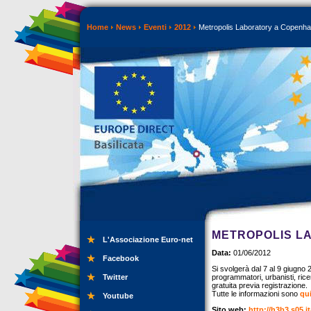
Home
News
Eventi
2012
Metropolis Laboratory a Copenh
METROPOLIS L
L'Associazione Euro-net
Data:
01/06/2012
Facebook
Si svolgerà dal 7 al 9 giugno 
Twitter
programmatori, urbanisti, rice
gratuita previa registrazione.
Tutte le informazioni sono
qui
Youtube
Sito web:
http://h3b3.s05.