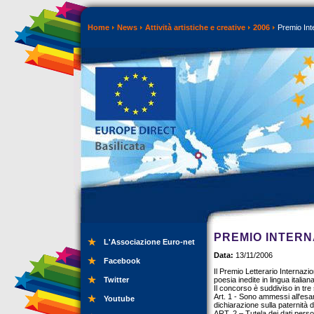
Home
News
Attività artistiche e creative
2006
Premio Inte
PREMIO INTERN
L'Associazione Euro-net
Data:
13/11/2006
Facebook
Il Premio Letterario Internazio
Twitter
poesia inedite in lingua italian
Il concorso è suddiviso in tre 
Art. 1 - Sono ammessi all'esam
Youtube
dichiarazione sulla paternità d
ART. 2 – Tutela dei dati perso