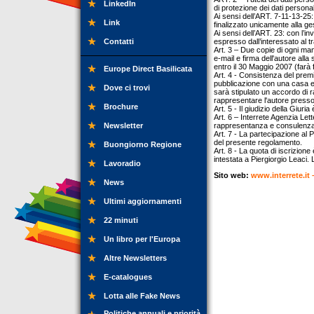
LinkedIn
di protezione dei dati persona
Ai sensi dell’ART. 7-11-13-25: il
Link
finalizzato unicamente alla ges
Ai sensi dell’ART. 23: con l’in
Contatti
espresso dall’interessato al t
Art. 3 – Due copie di ogni ma
e-mail e firma dell'autore all
entro il 30 Maggio 2007 (farà f
Europe Direct Basilicata
Art. 4 - Consistenza del premi
pubblicazione con una casa ed
Dove ci trovi
sarà stipulato un accordo di 
rappresentare l'autore presso 
Brochure
Art. 5 - Il giudizio della Giur
Art. 6 – Interrete Agenzia Lett
Newsletter
rappresentanza e consulenza ed
Art. 7 - La partecipazione al 
del presente regolamento.
Buongiorno Regione
Art. 8 - La quota di iscrizio
intestata a Piergiorgio Leaci.
Lavoradio
Sito web:
www.interrete.it
News
Ultimi aggiornamenti
22 minuti
Un libro per l'Europa
Altre Newsletters
E-catalogues
Lotta alle Fake News
Politiche annuali e priorità