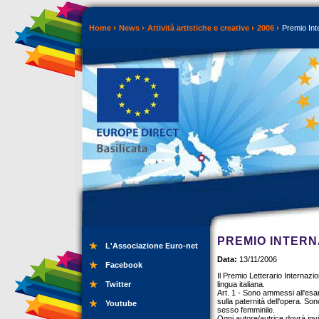
Home
News
Attività artistiche e creative
2006
Premio Int
PREMIO INTER
L'Associazione Euro-net
Data:
13/11/2006
Facebook
Il Premio Letterario Internazio
Twitter
lingua italiana.
Art. 1 - Sono ammessi all'esam
sulla paternità dell'opera. Son
Youtube
sesso femminile.
Ogni autore/autrice dovrà inv