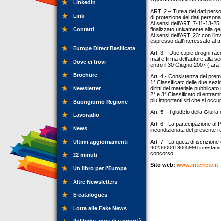
LinkedIn
ART. 2 – Tutela dei dati perso
Link
di protezione dei dati persona
Ai sensi dell’ART. 7-11-13-25: il
Contatti
finalizzato unicamente alla ges
Ai sensi dell’ART. 23: con l’in
espresso dall’interessato al t
Europe Direct Basilicata
Art. 3 – Due copie di ogni ra
mail e firma dell'autore alla 
Dove ci trovi
entro il 30 Giugno 2007 (farà f
Brochure
Art. 4 - Consistenza del prem
1° Classificato delle due sezio
Newsletter
diritti del materiale pubblicat
2° e 3° Classificato di entrambe
più importanti siti che si occu
Buongiorno Regione
Art. 5 - Il giudizio della Giur
Lavoradio
Art. 6 - La partecipazione al 
News
incondizionata del presente 
Ultimi aggiornamenti
Art. 7 - La quota di iscrizion
4023600419005998 intestata a P
concorso.
22 minuti
Sito web:
www.interrete.it
Un libro per l'Europa
Altre Newsletters
E-catalogues
Lotta alle Fake News
Politiche annuali e priorità