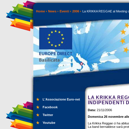
Home
News
Eventi
2006
La KRIKKA REGGAE al Meeting dell
LA KRIKKA REG
L'Associazione Euro-net
INDIPENDENTI 
Facebook
Data:
21/11/2006
Twitter
Domenica 26 novembre alle 
Youtube
La Krikka Reggae ci ha abituat
La band bernaldese sarà prota