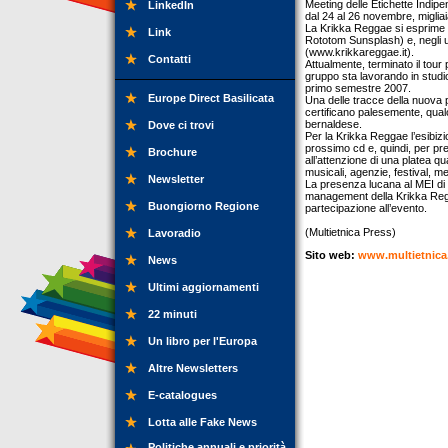
Meeting delle Etichette Indipe
LinkedIn
dal 24 al 26 novembre, migliaia
La Krikka Reggae si esprime c
Link
Rototom Sunsplash) e, negli ult
(www.krikkareggae.it).
Contatti
Attualmente, terminato il tour 
gruppo sta lavorando in studio
primo semestre 2007.
Europe Direct Basilicata
Una delle tracce della nuova
certificano palesemente, qualo
bernaldese.
Dove ci trovi
Per la Krikka Reggae l’esibiz
prossimo cd e, quindi, per pre
Brochure
all’attenzione di una platea qua
musicali, agenzie, festival, me
Newsletter
La presenza lucana al MEI di F
management della Krikka Regga
Buongiorno Regione
partecipazione all’evento.
(Multietnica Press)
Lavoradio
Sito web:
www.multietnica
News
Ultimi aggiornamenti
22 minuti
Un libro per l'Europa
Altre Newsletters
E-catalogues
Lotta alle Fake News
Politiche annuali e priorità