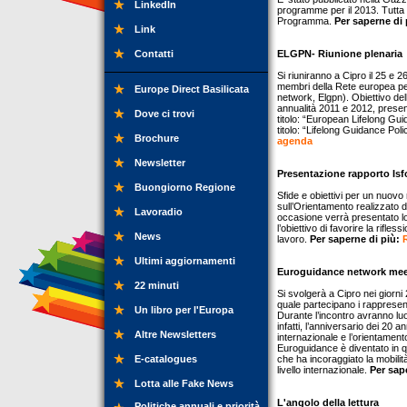
LinkedIn
programme per il 2013. Tutta l
Programma.
Per saperne di
Link
Contatti
ELGPN- Riunione plenaria
Si riuniranno a Cipro il 25 e 2
membri della Rete europea per
Europe Direct Basilicata
network, Elgpn). Obiettivo del
annualità 2011 e 2012, presenta
Dove ci trovi
titolo: “European Lifelong Gui
titolo: “Lifelong Guidance Po
Brochure
agenda
Newsletter
Presentazione rapporto Is
Buongiorno Regione
Sfide e obiettivi per un nuovo
sull’Orientamento realizzato dal
Lavoradio
occasione verrà presentato lo
l’obiettivo di favorire la rifl
News
lavoro.
Per saperne di più:
Ultimi aggiornamenti
Euroguidance network mee
22 minuti
Si svolgerà a Cipro nei giorni
quale partecipano i rappresent
Un libro per l'Europa
Durante l’incontro avranno luo
infatti, l’anniversario dei 20 a
Altre Newsletters
internazionale e l’orientament
Euroguidance è diventato in q
E-catalogues
che ha incoraggiato la mobili
livello internazionale.
Per sap
Lotta alle Fake News
L'angolo della lettura
Politiche annuali e priorità