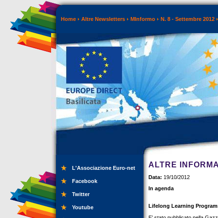
Home
Altre Newsletters
MInformo
N. 8 - Settembre 2012
ALTRE INFORMA
L'Associazione Euro-net
Data:
19/10/2012
Facebook
In agenda
Twitter
Lifelong Learning Programm
Youtube
E’ stato pubblicato nella Gazze