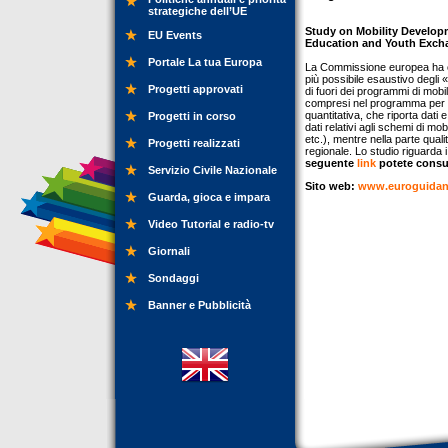
strategiche dell’UE
Study on Mobility Develop
EU Events
Education and Youth Exch
Portale La tua Europa
La Commissione europea ha com
più possibile esaustivo degli 
Progetti approvati
di fuori dei programmi di mob
compresi nel programma per il 
quantitativa, che riporta dati 
Progetti in corso
dati relativi agli schemi di m
etc.), mentre nella parte quali
Progetti realizzati
regionale. Lo studio riguarda
seguente
link
potete consul
Servizio Civile Nazionale
Sito web:
www.euroguidanc
Guarda, gioca e impara
Video Tutorial e radio-tv
Giornali
Sondaggi
Banner e Pubblicità