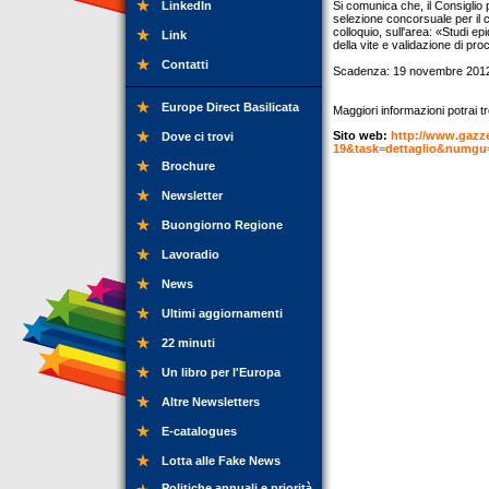
LinkedIn
Si comunica che, il Consiglio
selezione concorsuale per il c
colloquio, sull'area: «Studi ep
Link
della vite e validazione di pr
Contatti
Scadenza: 19 novembre 201
Europe Direct Basilicata
Maggiori informazioni potrai tr
Sito web:
http://www.gazze
Dove ci trovi
19&task=dettaglio&numgu
Brochure
Newsletter
Buongiorno Regione
Lavoradio
News
Ultimi aggiornamenti
22 minuti
Un libro per l'Europa
Altre Newsletters
E-catalogues
Lotta alle Fake News
Politiche annuali e priorità