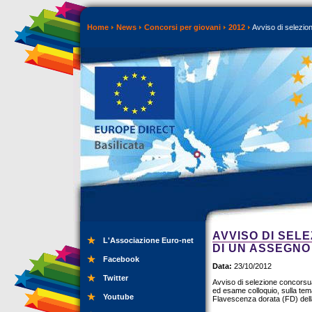
Home
News
Concorsi per giovani
2012
Avviso di selezion
AVVISO DI SEL
L'Associazione Euro-net
DI UN ASSEGNO
Facebook
Data:
23/10/2012
Twitter
Avviso di selezione concorsual
ed esame colloquio, sulla temat
Youtube
Flavescenza dorata (FD) della