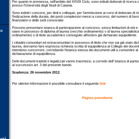
Per quanto in premessa, nell'ambito del XXVIII Ciclo, sono istituiti dottorati di ricerc
presso l'Università degli Studi di Catania.
Sono indetti i concorsi, per titoli e colloquio, per l'ammissione ai corsi di dottorato di r
l'indicazione della durata, dei posti complessivi messi a concorso, del numero di borse
finanziatori e delle sedi consociate:
Possono presentare istanza di partecipazione al concorso, senza limitazioni di età e 
ta
siano in possesso di diploma di laurea (vecchio ordinamento) o di laurea specialistic
ordinamento) o di titolo accademico conseguito all'estero già dichiarato equipollente.
I cittadini comunitari ed extracomunitari in possesso di titolo che non sia già stato dich
laurea, dovranno fare espressa richiesta scritta di equipollenza al Collegio dei docenti
intendono concorrere, corredando l'istanza stessa dei documenti utili a consentire al
dichiarazione di equipollenza.
Detti documenti tradotti e legalizzati vanno trasmessi, a corredo dell' istanza di parte
al successivo art. 3 del presente bando.
Scadenza: 26 novembre 2012
.
Per ulteriori informazioni è possibile consultare il seguente
link
.
Pagina precedente
orità