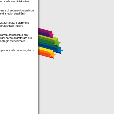
a con sede amministrativa
icerca di seguito riportati con
 di studio, degli Enti
cittadinanza, coloro che
a/magistrale (nuovo
iarato equipollente alla
 del corso di dottorato cui
 collegio medesimo la
cipazione al concorso, di cui