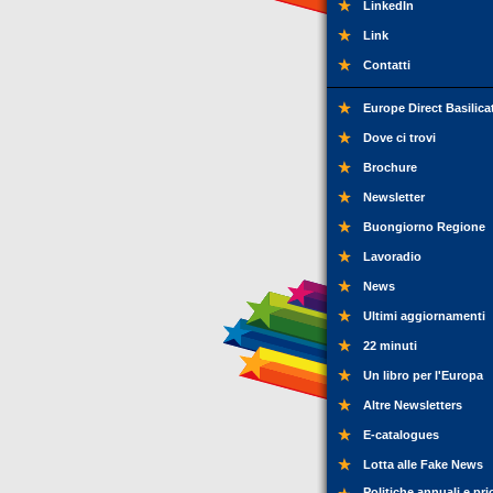
LinkedIn
Link
Contatti
Europe Direct Basilica
Dove ci trovi
Brochure
Newsletter
Buongiorno Regione
Lavoradio
News
Ultimi aggiornamenti
22 minuti
Un libro per l'Europa
Altre Newsletters
E-catalogues
Lotta alle Fake News
Politiche annuali e pri