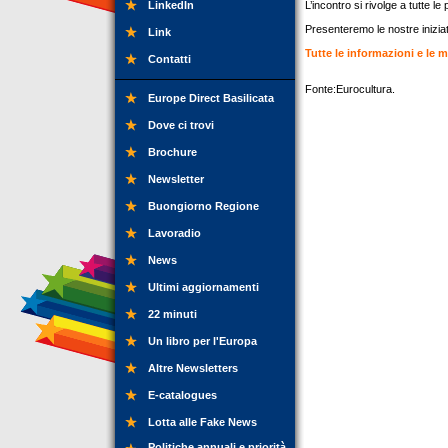
LinkedIn
L’incontro si rivolge a tutte l
Presenteremo le nostre iniziat
Link
Tutte le informazioni e le m
Contatti
Fonte:Eurocultura.
Europe Direct Basilicata
Dove ci trovi
Brochure
Newsletter
Buongiorno Regione
Lavoradio
News
Ultimi aggiornamenti
22 minuti
Un libro per l'Europa
Altre Newsletters
E-catalogues
Lotta alle Fake News
Politiche annuali e priorità