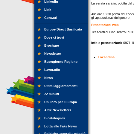
LinkedIn
La serata sarà introdotta dal
Link
Alle ore 18,30 prima del conce
Contatti
gli appassionati del genere.
Prenotazioni web
Europe Direct Basilicata
Tesserati al Cine Teatro PIC
Dove ci trovi
Info e prenotazioni:
0971.1
Brochure
Newsletter
Locandina
Buongiorno Regione
Lavoradio
News
Ultimi aggiornamenti
22 minuti
Un libro per l'Europa
Altre Newsletters
E-catalogues
Lotta alle Fake News
Politiche annuali e priorità