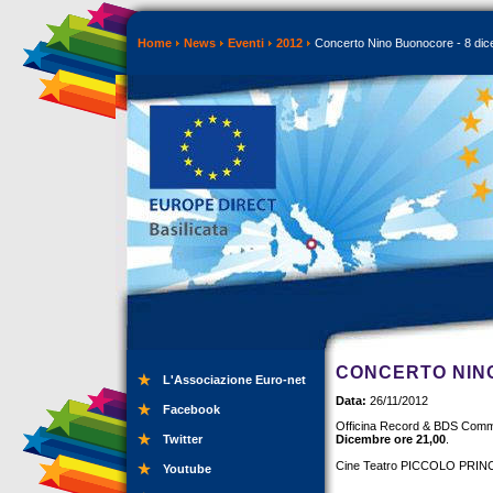
Home
News
Eventi
2012
Concerto Nino Buonocore - 8 di
CONCERTO NINO
L'Associazione Euro-net
Data:
26/11/2012
Facebook
Officina Record & BDS Commun
Twitter
Dicembre ore 21,00
.
Cine Teatro PICCOLO PRINCI
Youtube