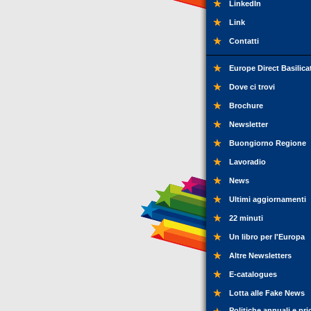
LinkedIn
Link
Contatti
Europe Direct Basilica
Dove ci trovi
Brochure
Newsletter
Buongiorno Regione
Lavoradio
News
Ultimi aggiornamenti
22 minuti
Un libro per l'Europa
Altre Newsletters
E-catalogues
Lotta alle Fake News
Politiche annuali e pri