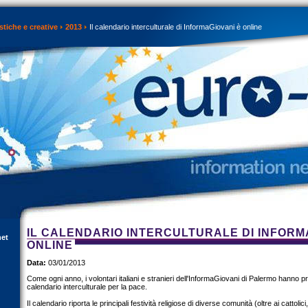
istiche e creative
2013
Il calendario interculturale di InformaGiovani è online
IL CALENDARIO INTERCULTURALE DI INFORM
net
ONLINE
Data:
03/01/2013
Come ogni anno, i volontari italiani e stranieri dell'InformaGiovani di Palermo hanno pr
calendario interculturale per la pace.
Il calendario riporta le principali festività religiose di diverse comunità (oltre ai cattolici