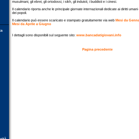
musulmani, gli ebrei, gli ortodossi, i sikh, gli induisti, i buddisti e i cinesi.
Il calendario riporta anche le principale giornate internazionali dedicate ai diritti umani e s
dei popoli.
Il calendario può essere scaricato e stampato gratuitamente via web
Mesi da Genna
Mesi da Aprile a Giugno
ta
I dettagli sono disponibili sul seguente sito:
www.bancadatigiovani.info
Pagina precedente
orità