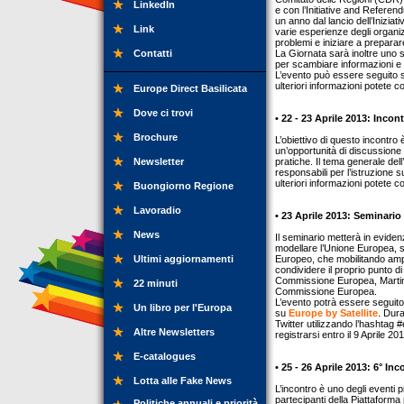
LinkedIn
e con l’Initiative and Referend
un anno dal lancio dell’Inizia
Link
varie esperienze degli organizz
problemi e iniziare a preparar
Contatti
La Giornata sarà inoltre uno 
per scambiare informazioni e 
L’evento può essere seguito s
ulteriori informazioni potete 
Europe Direct Basilicata
Dove ci trovi
• 22 - 23 Aprile 2013: Incon
Brochure
L’obiettivo di questo incontro è
un’opportunità di discussione s
Newsletter
pratiche. Il tema generale dell
responsabili per l’istruzione
ulteriori informazioni potete 
Buongiorno Regione
Lavoradio
• 23 Aprile 2013: Seminario
News
Il seminario metterà in eviden
modellare l’Unione Europea, sia
Ultimi aggiornamenti
Europeo, che mobilitando ampi 
condividere il proprio punto d
Commissione Europea, Martin 
22 minuti
Commissione Europea.
L’evento potrà essere seguit
Un libro per l'Europa
su
Europe by Satellite
. Dura
Twitter utilizzando l’hashtag
Altre Newsletters
registrarsi entro il 9 Aprile 2
E-catalogues
• 25 - 26 Aprile 2013: 6° In
Lotta alle Fake News
L’incontro è uno degli eventi 
partecipanti della Piattaforma
Politiche annuali e priorità