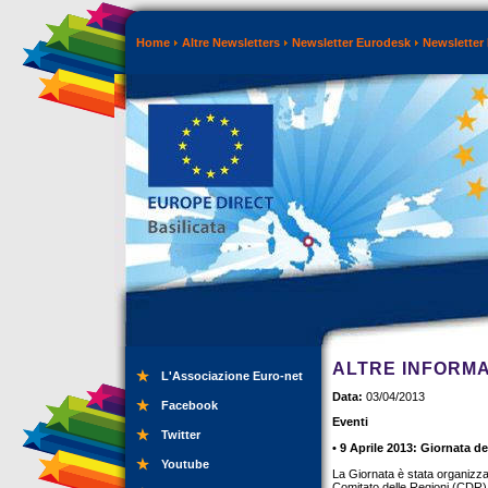
Home
Altre Newsletters
Newsletter Eurodesk
Newsletter 
ALTRE INFORMA
L'Associazione Euro-net
Data:
03/04/2013
Facebook
Eventi
Twitter
• 9 Aprile 2013: Giornata de
Youtube
La Giornata è stata organizz
Comitato delle Regioni (CDR),