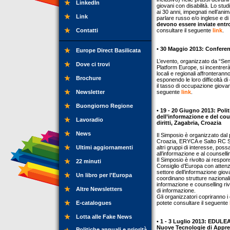
LinkedIn
giovani con disabilità. Lo stu
ai 30 anni, impegnati nell’anim
Link
parlare russo e/o inglese e di 
devono essere inviate entro
Contatti
consultare il seguente
link
.
• 30 Maggio 2013: Conferen
Europe Direct Basilicata
L’evento, organizzato da “Sen
Dove ci trovi
Platform Europe, si incentrer
locali e regionali affronterann
Brochure
esponendo le loro difficoltà 
il tasso di occupazione giovanil
Newsletter
seguente
link
.
Buongiorno Regione
• 19 - 20 Giugno 2013: Pol
dell’informazione e del cou
Lavoradio
diritti, Zagabria, Croazia
News
Il Simposio è organizzato dal 
Croazia, ERYCA e Salto RC SEE.
Ultimi aggiornamenti
altri gruppi di interesse, poss
all’informazione e al counsellin
Il Simposio è rivolto ai responsa
22 minuti
Consiglio d’Europa con attenzio
settore dell’informazione giova
Un libro per l'Europa
coordinano strutture nazionali
informazione e counselling rivo
Altre Newsletters
di informazione.
Gli organizzatori copriranno i 
E-catalogues
potete consultare il seguente
Lotta alle Fake News
• 1 - 3 Luglio 2013: EDULE
Nuove Tecnologie di Appre
Politiche annuali e priorità