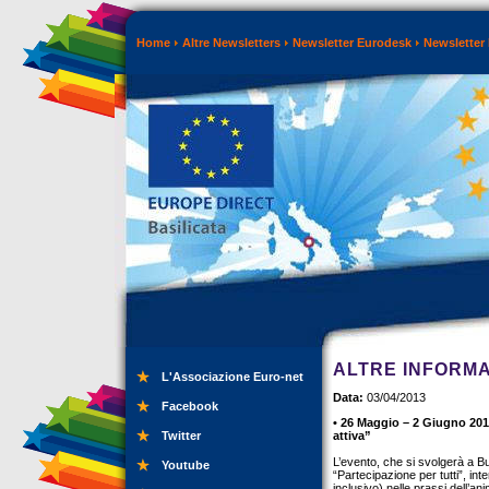
Home
Altre Newsletters
Newsletter Eurodesk
Newsletter 
ALTRE INFORMA
L'Associazione Euro-net
Data:
03/04/2013
Facebook
• 26 Maggio – 2 Giugno 2013
Twitter
attiva”
L’evento, che si svolgerà a 
Youtube
“Partecipazione per tutti”, i
inclusivo) nelle prassi dell’an