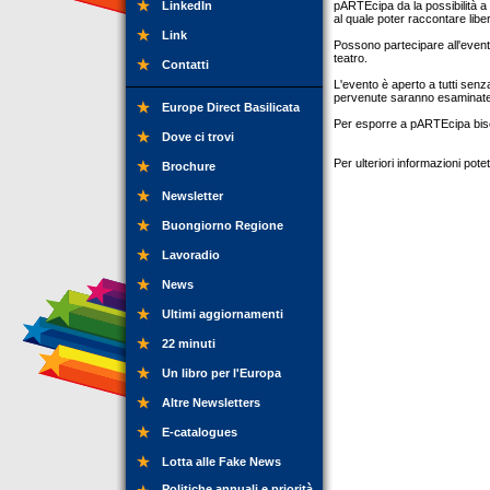
LinkedIn
pARTEcipa da la possibilità a t
al quale poter raccontare libe
Link
Possono partecipare all'evento
teatro.
Contatti
L'evento è aperto a tutti senz
pervenute saranno esaminate 
Europe Direct Basilicata
Per esporre a pARTEcipa bis
Dove ci trovi
Per ulteriori informazioni pot
Brochure
Newsletter
Buongiorno Regione
Lavoradio
News
Ultimi aggiornamenti
22 minuti
Un libro per l'Europa
Altre Newsletters
E-catalogues
Lotta alle Fake News
Politiche annuali e priorità