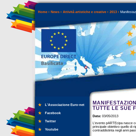
Home
News
Attività artistiche e creative
2013
Manifestazi
MANIFESTAZION
L'Associazione Euro-net
TUTTE LE SUE 
Facebook
Data:
03/05/2013
Twitter
L'evento pARTEcipa nasce con 
principale obiettivo quello di
Youtube
contraddistinta negli anni pass