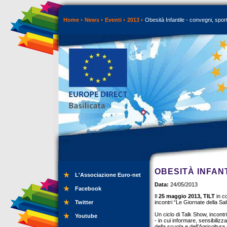
Home
News
Eventi
2013
Obesità Infantile - convegni, spor
OBESITÀ INFAN
L'Associazione Euro-net
Data:
24/05/2013
Facebook
Il
25 maggio 2013, TILT
in c
Twitter
incontri “Le Giornate della Sal
Un ciclo di Talk Show, incontri
Youtube
- in cui informare, sensibilizza
della scuola e dell’Agricoltura