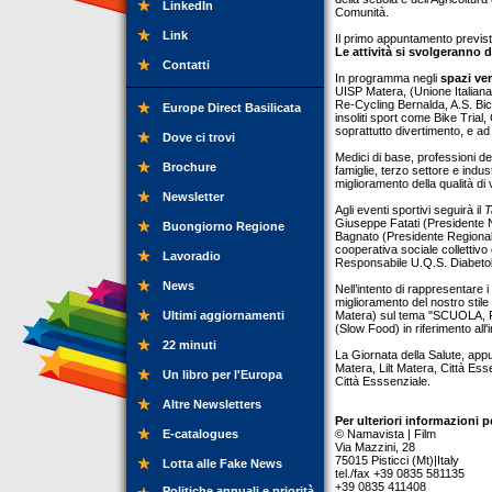
LinkedIn
Comunità.
Link
Il primo appuntamento previs
Le attività si svolgeranno da
Contatti
In programma negli
spazi ver
UISP Matera, (Unione Italiana 
Re-Cycling Bernalda, A.S. Bi
Europe Direct Basilicata
insoliti sport come Bike Tria
soprattutto divertimento, e ad 
Dove ci trovi
Medici di base, professioni del
Brochure
famiglie, terzo settore e indus
miglioramento della qualità di
Newsletter
Agli eventi sportivi seguirà il
T
Giuseppe Fatati (Presidente N
Buongiorno Regione
Bagnato (Presidente Regional
cooperativa sociale collettivo
Lavoradio
Responsabile U.Q.S. Diabetol
News
Nell’intento di rappresentare 
miglioramento del nostro stile
Ultimi aggiornamenti
Matera) sul tema "SCUOLA, F
(Slow Food) in riferimento al
22 minuti
La Giornata della Salute, appun
Matera, Lilt Matera, Città Es
Un libro per l'Europa
Città Esssenziale.
Altre Newsletters
Per ulteriori informazioni p
E-catalogues
© Namavista | Film
Via Mazzini, 28
75015 Pisticci (Mt)|Italy
Lotta alle Fake News
tel./fax +39 0835 581135
+39 0835 411408
Politiche annuali e priorità