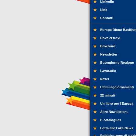
LinkedIn
Link
Contatti
Europe Direct Basilica
Dove ci trovi
Brochure
Newsletter
Buongiorno Regione
Lavoradio
News
Ultimi aggiornamenti
22 minuti
Un libro per l'Europa
Altre Newsletters
E-catalogues
Lotta alle Fake News
Politiche annuali e pri