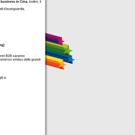
 business in Cina.
Inoltre, il
ili d’avanguardia.
ng)
contri B2B saranno
Numerosi sindaci delle grandi
ti a: