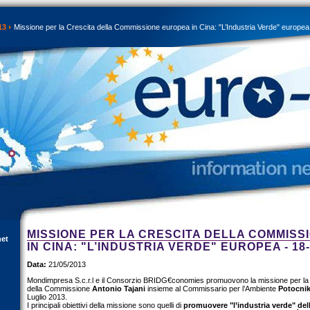
13
Missione per la Crescita della Commissione europea in Cina: "L’Industria Verde" europea 
MISSIONE PER LA CRESCITA DELLA COMMIS
net
IN CINA: "L’INDUSTRIA VERDE" EUROPEA - 18-
Data:
21/05/2013
Mondimpresa S.c.r.l e il Consorzio BRIDG€conomies promuovono la missione per la 
della Commissione
Antonio Tajani
insieme al Commissario per l’Ambiente
Potocni
Luglio 2013.
I principali obiettivi della missione sono quelli di
promuovere "l’industria verde" dell