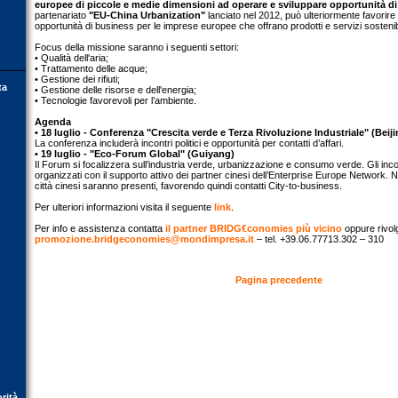
europee di piccole e medie dimensioni ad operare e sviluppare opportunità di
partenariato
"EU-China Urbanization"
lanciato nel 2012, può ulteriormente favorire
opportunità di business per le imprese europee che offrano prodotti e servizi sostenib
Focus della missione saranno i seguenti settori:
• Qualità dell'aria;
• Trattamento delle acque;
• Gestione dei rifiuti;
ta
• Gestione delle risorse e dell'energia;
• Tecnologie favorevoli per l’ambiente.
Agenda
• 18 luglio - Conferenza "Crescita verde e Terza Rivoluzione Industriale" (Beiji
La conferenza includerà incontri politici e opportunità per contatti d’affari.
• 19 luglio - "Eco-Forum Global" (Guiyang)
Il Forum si focalizzera sull’industria verde, urbanizzazione e consumo verde. Gli in
organizzati con il supporto attivo dei partner cinesi dell’Enterprise Europe Network. 
città cinesi saranno presenti, favorendo quindi contatti City-to-business.
Per ulteriori informazioni visita il seguente
link
.
Per info e assistenza contatta
il partner BRIDG€conomies più vicino
oppure rivolgi
promozione.bridgeconomies@mondimpresa.it
– tel. +39.06.77713.302 – 310
Pagina precedente
orità