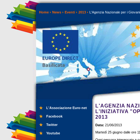
Home
News
Eventi
2013
L'Agenzia Nazionale per i Giovani 
L'AGENZIA NAZ
L'Associazione Euro-net
L'INIZIATIVA "
Facebook
2013
Twitter
Data:
21/06/2013
Martedì 25 giugno dalle ore 11
Youtube
Ogni persona interessata a c