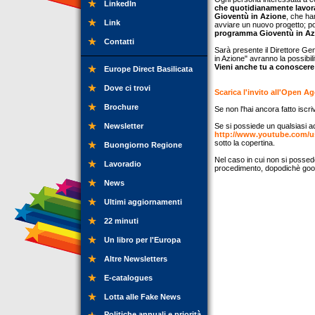
LinkedIn
che quotidianamente lavo
Gioventù in Azione
, che ha
Link
avviare un nuovo progetto; p
programma Gioventù in Az
Contatti
Sarà presente il Direttore Ge
in Azione" avranno la possibili
Vieni anche tu a conoscere
Europe Direct Basilicata
Dove ci trovi
Scarica l'invito all'Open A
Brochure
Se non l'hai ancora fatto iscriv
Newsletter
Se si possiede un qualsiasi ac
http://www.youtube.com/u
sotto la copertina.
Buongiorno Regione
Nel caso in cui non si posse
Lavoradio
procedimento, dopodichè googl
News
Ultimi aggiornamenti
22 minuti
Un libro per l'Europa
Altre Newsletters
E-catalogues
Lotta alle Fake News
Politiche annuali e priorità