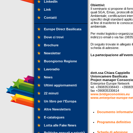
LinkedIn
Obiettivi:
Il seminario si propone di for
Link
quali SGA, Emas, protocolli d
Ambientale; certificazioni inter
Contatti
specifici degli standard appli
al fine di trasferire le conos
ambientale.
Europe Direct Basilicata
Per motivi logistico-organizzat
Dove ci trovi
indirizzo email o via fax (08
Di seguito trovate in allegato 
Brochure
scheda di adesione.
Newsletter
La partecipazione all'evento
Buongiorno Regione
Lavoradio
dott.ssa Chiara Cappiello
Unioncamere Basilicata
News
Project manager Consorzio
Enterprise Europe Network
Ultimi aggiornamenti
tel. +390835338443 - +3908
fax +390835330614
22 minuti
www.bridgeconomies.eu
www.enterprise-europe-net
Un libro per l'Europa
Altre Newsletters
Documento informativo 
E-catalogues
Programma definitivo
Lotta alle Fake News
Scheda di adesione
Politiche annuali e priorità