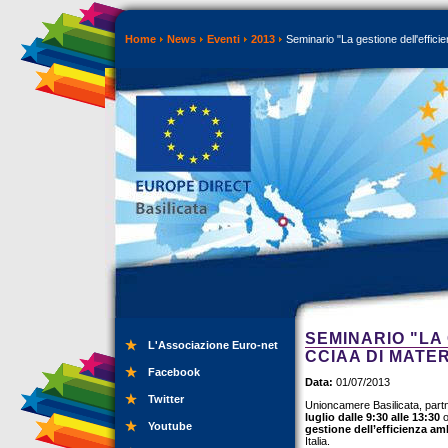
Home
News
Eventi
2013
Seminario "La gestione dell'effici
SEMINARIO "LA
L'Associazione Euro-net
CCIAA DI MATER
Facebook
Data:
01/07/2013
Twitter
Unioncamere Basilicata, partn
luglio dalle 9:30 alle 13:30
o
Youtube
gestione dell’efficienza am
Italia.