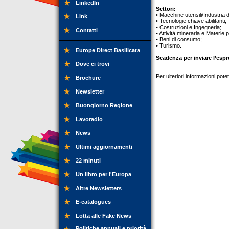
LinkedIn
Settori:
• Macchine utensili/Industria 
Link
• Tecnologie chiave abilitanti;
• Costruzioni e Ingegneria;
Contatti
• Attività mineraria e Materie 
• Beni di consumo;
• Turismo.
Europe Direct Basilicata
Scadenza per inviare l’espr
Dove ci trovi
Per ulteriori informazioni pot
Brochure
Newsletter
Buongiorno Regione
Lavoradio
News
Ultimi aggiornamenti
22 minuti
Un libro per l'Europa
Altre Newsletters
E-catalogues
Lotta alle Fake News
Politiche annuali e priorità