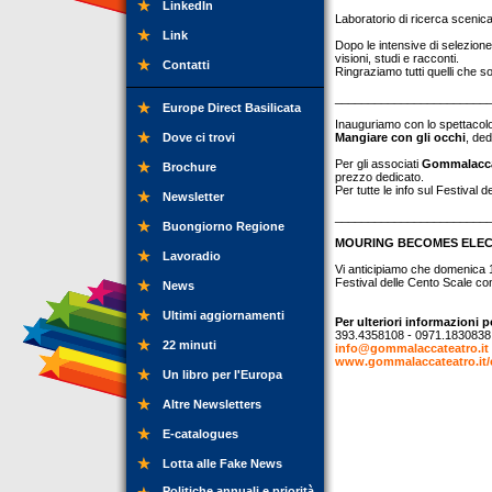
LinkedIn
Laboratorio di ricerca scenic
Link
Dopo le intensive di selezion
visioni, studi e racconti.
Contatti
Ringraziamo tutti quelli che so
_______________________
Europe Direct Basilicata
Inauguriamo con lo spettacolo 
Dove ci trovi
Mangiare con gli occhi
, ded
Per gli associati
Gommalacca
Brochure
prezzo dedicato.
Per tutte le info sul Festival 
Newsletter
_______________________
Buongiorno Regione
MOURING BECOMES ELE
Lavoradio
Vi anticipiamo che domenica
Festival delle Cento Scale co
News
Ultimi aggiornamenti
Per ulteriori informazioni p
393.4358108 - 0971.1830838
22 minuti
info@gommalaccateatro.it
www.gommalaccateatro.it/
Un libro per l'Europa
Altre Newsletters
E-catalogues
Lotta alle Fake News
Politiche annuali e priorità