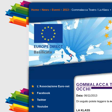
Home
News
Eventi
2013
Gommalacca Teatro / La Klass + M
GOMMALACCA TE
L'Associazione Euro-net
OCCHI
Facebook
Data:
06/11/2013
Twitter
Di seguito potete leggere la
n
Youtube
LA KLASS