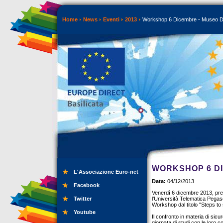
Home
News
Eventi
2013
Workshop 6 Dicembre - Museo Di
WORKSHOP 6 DI
L'Associazione Euro-net
Data:
04/12/2013
Facebook
Venerdì 6 dicembre 2013, pres
Twitter
l'Università Telematica Pegaso
Workshop dal titolo "Steps to 
Youtube
Il confronto in materia di sic
giornata di studi con le loro c