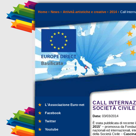
Home
News
Attività artistiche e creative
2014
Call Intern
CALL INTERNAZ
L'Associazione Euro-net
SOCIETÀ CIVILE
Facebook
Data:
03/03/2014
Twitter
È stata pubblicata di recente l
2015
” – promossa da Fondazion
Youtube
nazionali ed internazionali, 
della Società Civile –
Cascina