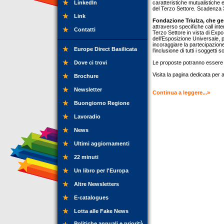
LinkedIn
caratteristiche mutualistiche 
del Terzo Settore. Scadenza
Link
Fondazione Triulza, che ges
attraverso specifiche call inte
Contatti
Terzo Settore in vista di Exp
dell’Esposizione Universale, p
incoraggiare la partecipazione 
Europe Direct Basilicata
l’inclusione di tutti i soggetti s
Dove ci trovi
Le proposte potranno essere 
Visita la pagina dedicata per
Brochure
Newsletter
Continua a leggere...»
Buongiorno Regione
Lavoradio
News
Ultimi aggiornamenti
22 minuti
Un libro per l'Europa
Altre Newsletters
E-catalogues
Lotta alle Fake News
Politiche annuali e priorità