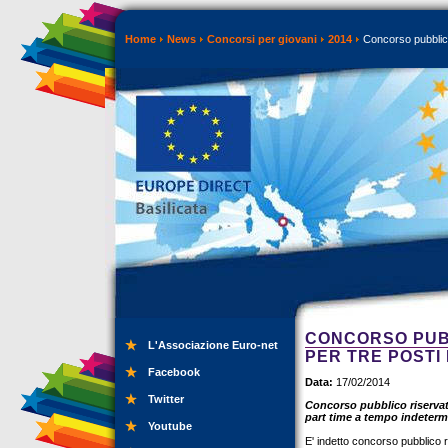
Home
News
Concorsi per giovani
2014
Concorso pubblico 
CONCORSO PUBB
L'Associazione Euro-net
PER TRE POSTI
Facebook
Data:
17/02/2014
Twitter
Concorso pubblico riservato,
part time a tempo indetermi
Youtube
E' indetto concorso pubblico ri