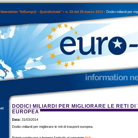
Newsletter "InEurop@ - Quindicinale"
n. 33 del 29 marzo 2014
Dodici miliardi per migl
DODICI MILIARDI PER MIGLIORARE LE RETI D
net
EUROPEA
Data:
31/03/2014
Dodici miliardi per migliorare le reti di trasporti europea.
Potete continuare a leggere l'articolo al seguente
link
.