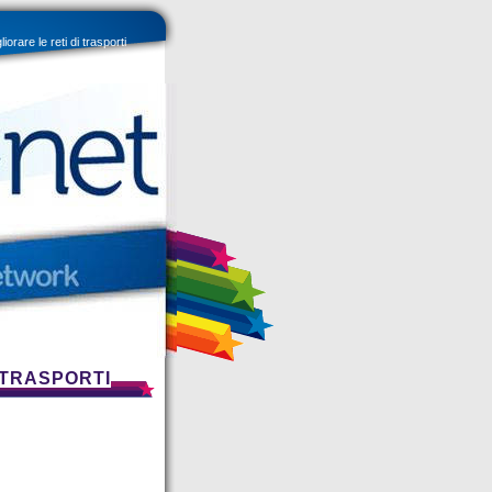
iorare le reti di trasporti
I TRASPORTI