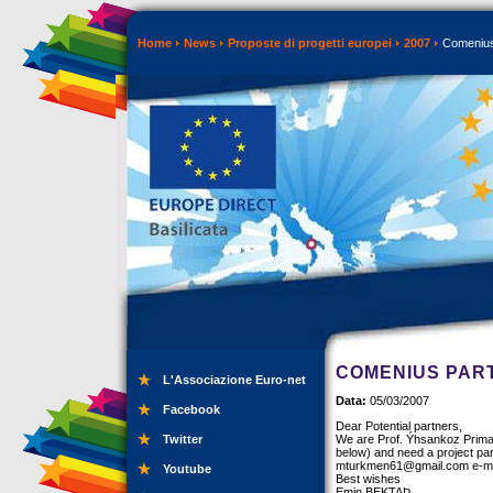
Home
News
Proposte di progetti europei
2007
Comenius
COMENIUS PAR
L'Associazione Euro-net
Data:
05/03/2007
Facebook
Dear Potential partners,
Twitter
We are Prof. Ýhsankoz Primar
below) and need a project part
mturkmen61@gmail.com
e-ma
Youtube
Best wishes
Emin BEKTAÞ