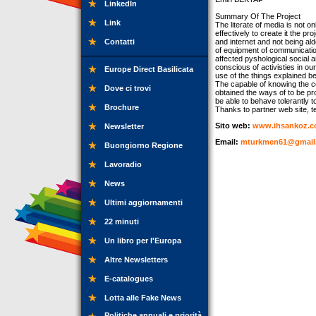
LinkedIn
Summary Of The Project
Link
The literate of media is not 
effectively to create it the 
Contatti
and internet and not being al
of equipment of communication 
affected pyshological social 
conscious of activisties in our
Europe Direct Basilicata
use of the things explained be
The capable of knowing the co
Dove ci trovi
obtained the ways of to be pro
be able to behave tolerantly to
Brochure
Thanks to partner web site, te
Sito web:
www.ihsankoz.
Newsletter
Email:
mturkmen61@gmail
Buongiorno Regione
Lavoradio
News
Ultimi aggiornamenti
22 minuti
Un libro per l'Europa
Altre Newsletters
E-catalogues
Lotta alle Fake News
Politiche annuali e priorità