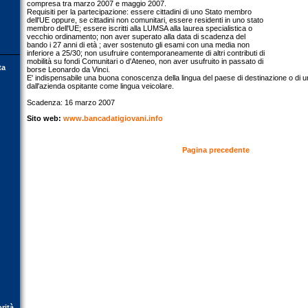
compresa tra marzo 2007 e maggio 2007.
Requisiti per la partecipazione: essere cittadini di uno Stato membro
dell'UE oppure, se cittadini non comunitari, essere residenti in uno stato
membro dell'UE; essere iscritti alla LUMSA alla laurea specialistica o
vecchio ordinamento; non aver superato alla data di scadenza del
bando i 27 anni di età ; aver sostenuto gli esami con una media non
inferiore a 25/30; non usufruire contemporaneamente di altri contributi di
mobilità su fondi Comunitari o d'Ateneo, non aver usufruito in passato di
ta
borse Leonardo da Vinci.
E' indispensabile una buona conoscenza della lingua del paese di destinazione o di u
dall'azienda ospitante come lingua veicolare.
Scadenza: 16 marzo 2007
Sito web:
www.bancadatigiovani.info
Pagina precedente
orità