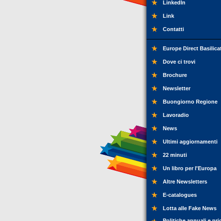
LinkedIn
Link
Contatti
Europe Direct Basilica
Dove ci trovi
Brochure
Newsletter
Buongiorno Regione
Lavoradio
News
Ultimi aggiornamenti
22 minuti
Un libro per l'Europa
Altre Newsletters
E-catalogues
Lotta alle Fake News
Politiche annuali e pri