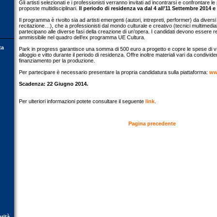
Gli artisti selezionati e i professionisti verranno invitati ad incontrarsi e confrontare l
proposte multidisciplinari.
Il periodo di residenza va dal 4 all’11 Settembre 2014 e
Il programma è rivolto sia ad artisti emergenti (autori, intrepreti, performer) da diversi 
recitazione…), che a professionisti dal mondo culturale e creativo (tecnici multimedia
partecipano alle diverse fasi della creazione di un’opera. I candidati devono essere r
ammissibile nel quadro dell’ex programma UE Cultura.
ta
Park in progress garantisce una somma di 500 euro a progetto e copre le spese di vi
alloggio e vitto durante il periodo di residenza. Offre inoltre materiali vari da condividere
finanziamento per la produzione.
Per partecipare è necessario presentare la propria candidatura sulla piattaforma:
ww
Scadenza: 22 Giugno 2014.
Per ulteriori informazioni potete consultare il seguente
link
.
Pagina precedente
orità