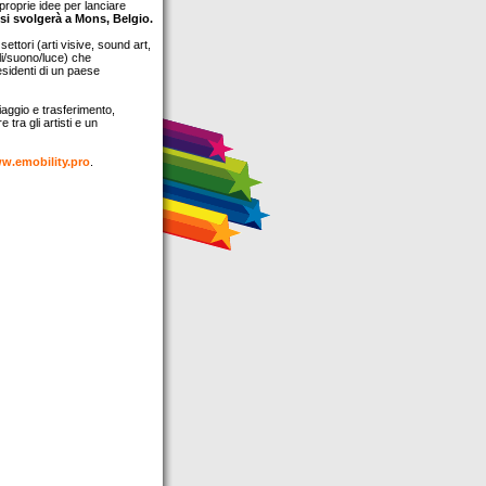
e proprie idee per lanciare
 si svolgerà a Mons, Belgio.
settori (arti visive, sound art,
li/suono/luce) che
esidenti di un paese
aggio e trasferimento,
 tra gli artisti e un
w.emobility.pro
.