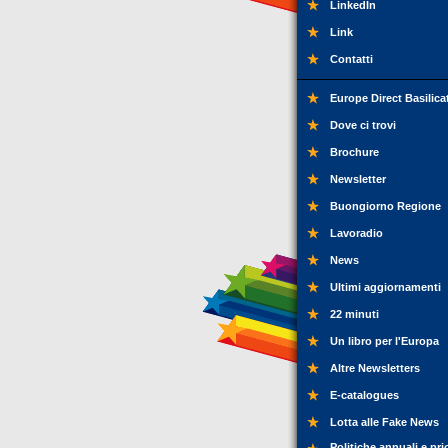
LinkedIn
Link
Contatti
Europe Direct Basilica
Dove ci trovi
Brochure
Newsletter
Buongiorno Regione
Lavoradio
News
Ultimi aggiornamenti
22 minuti
Un libro per l'Europa
Altre Newsletters
E-catalogues
Lotta alle Fake News
Politiche annuali e pri