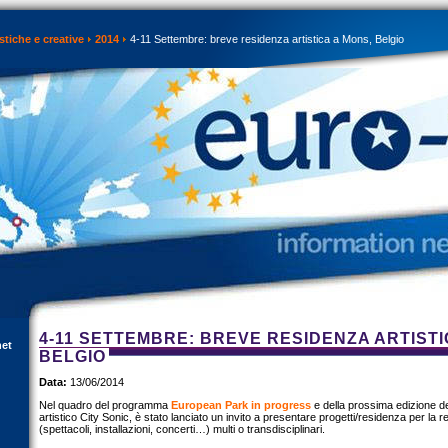
istiche e creative
2014
4-11 Settembre: breve residenza artistica a Mons, Belgio
4-11 SETTEMBRE: BREVE RESIDENZA ARTISTI
net
BELGIO
Data:
13/06/2014
Nel quadro del programma
European Park in progress
e della prossima edizione del
artistico City Sonic, è stato lanciato un invito a presentare progetti/residenza per la r
(spettacoli, installazioni, concerti…) multi o transdisciplinari.