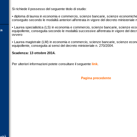
Si richiede il possesso del seguente titolo di studio:
• diploma di laurea in economia e commercio, scienze bancarie, scienze economiche e 
conseguito secondo le modalità anteriori all'entrata in vigore del decreto ministeriale
• Laurea specialistica (LS) in economia e commercio, scienze bancarie, scienze econo
ta
equipollente, conseguita secondo le modalità successive all'entrata in vigore del decr
ovvero
• Laurea magistrale (LM) in economia e commercio, scienze bancarie, scienze econom
equipollente, conseguita ai sensi del decreto ministeriale n. 270/2004.
Scadenza: 13 ottobre 2014.
Per ulteriori informazioni potete consultare il seguente
link
.
Pagina precedente
orità