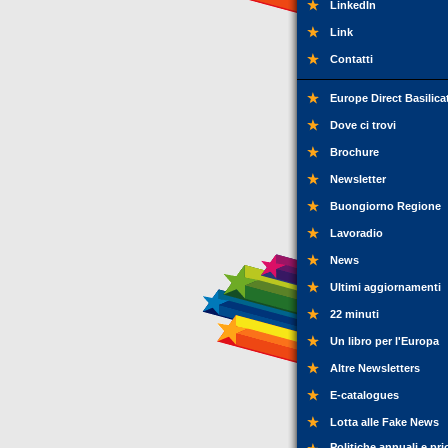
LinkedIn
Link
Contatti
Europe Direct Basilica
Dove ci trovi
Brochure
Newsletter
Buongiorno Regione
Lavoradio
News
Ultimi aggiornamenti
22 minuti
Un libro per l'Europa
Altre Newsletters
E-catalogues
Lotta alle Fake News
Politiche annuali e pri