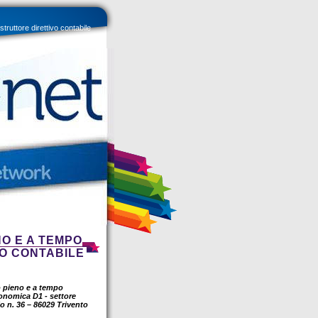
ruttore direttivo contabile
O E A TEMPO
VO CONTABILE
o pieno e a tempo
conomica D1 - settore
o n. 36 – 86029 Trivento