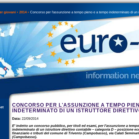
er giovani
2014
Concorso per l’assunzione a tempo pieno e a tempo indeterminato di un ist
CONCORSO PER L’ASSUNZIONE A TEMPO PIEN
net
INDETERMINATO DI UN ISTRUTTORE DIRETTI
Data:
22/09/2014
E’ indetto un concorso pubblico, per titoli ed esami, per l’assunzione a temp
indeterminato di un istruttore direttivo contabile – categoria D – posizione e
finanziario e tributi del comune di Trivento (Campobasso), via Calati Seminari
(Campobasso).