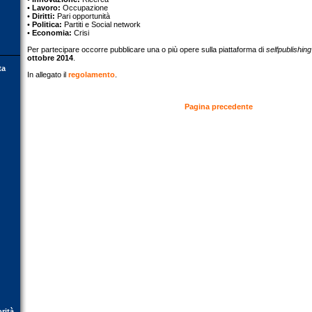
•
Lavoro:
Occupazione
•
Diritti:
Pari opportunità
•
Politica:
Partiti e Social network
•
Economia:
Crisi
Per partecipare occorre pubblicare una o più opere sulla piattaforma di
selfpublishing
ottobre 2014
.
ta
In allegato il
regolamento
.
Pagina precedente
orità