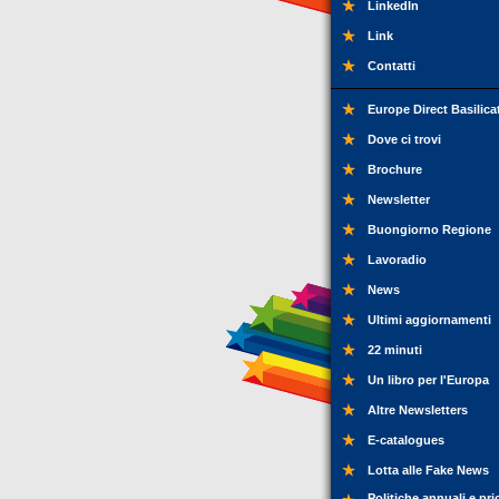
LinkedIn
Link
Contatti
Europe Direct Basilica
Dove ci trovi
Brochure
Newsletter
Buongiorno Regione
Lavoradio
News
Ultimi aggiornamenti
22 minuti
Un libro per l'Europa
Altre Newsletters
E-catalogues
Lotta alle Fake News
Politiche annuali e pri