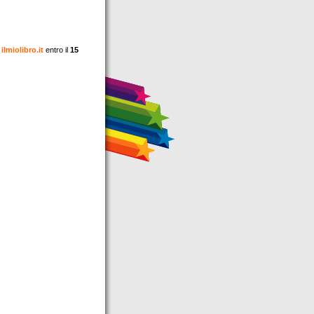
ilmiolibro.it
entro il
15