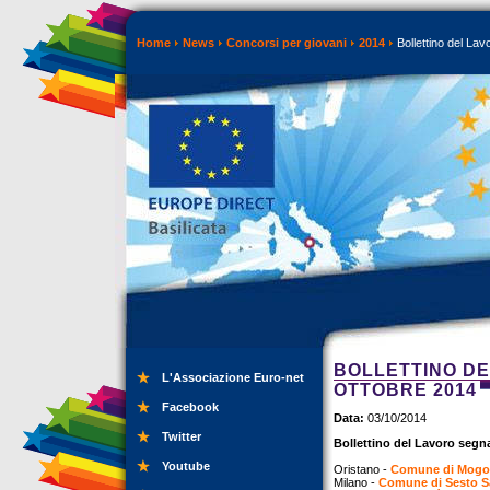
Home
News
Concorsi per giovani
2014
Bollettino del Lav
BOLLETTINO DE
L'Associazione Euro-net
OTTOBRE 2014
Facebook
Data:
03/10/2014
Twitter
Bollettino del Lavoro segna
Youtube
Oristano -
Comune di Mogor
Milano -
Comune di Sesto S