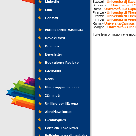
LinkedIn
Sassari -
Università di Sass
Benevento -
Università del 
Roma -
Università «La Sap
Link
Firenze -
Università di Fire
Firenze -
Università di Fire
Contatti
Firenze -
Università di Fire
Roma -
Università Campus
Bologna -
Università «Alma
Europe Direct Basilicata
Tutte le informazioni e le moda
Dove ci trovi
Brochure
Newsletter
Buongiorno Regione
Lavoradio
News
Ultimi aggiornamenti
22 minuti
Un libro per l'Europa
Altre Newsletters
E-catalogues
Lotta alle Fake News
Politiche annuali e priorità