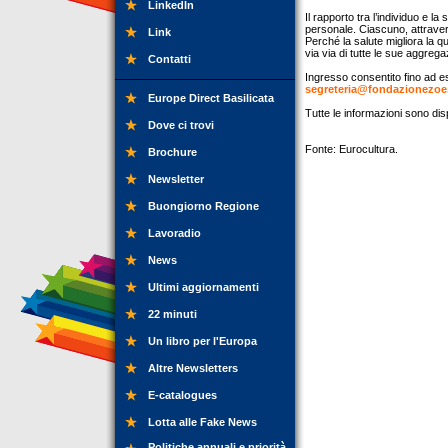
LinkedIn
Il rapporto tra l’individuo e l
personale. Ciascuno, attraverso
Link
Perché la salute migliora la qua
via via di tutte le sue aggrega
Contatti
Ingresso consentito fino ad e
segreteria@fondazionezoe.
Europe Direct Basilicata
Tutte le informazioni sono dis
Dove ci trovi
Fonte: Eurocultura.
Brochure
Newsletter
Buongiorno Regione
Lavoradio
News
Ultimi aggiornamenti
22 minuti
Un libro per l'Europa
Altre Newsletters
E-catalogues
Lotta alle Fake News
Politiche annuali e priorità