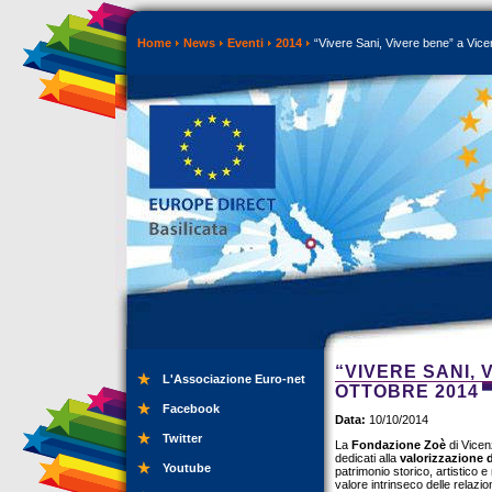
Home
News
Eventi
2014
“Vivere Sani, Vivere bene” a Vice
“VIVERE SANI, 
L'Associazione Euro-net
OTTOBRE 2014
Facebook
Data:
10/10/2014
Twitter
La
Fondazione Zoè
di Vicenz
dedicati alla
valorizzazione de
Youtube
patrimonio storico, artistico 
valore intrinseco delle relazi