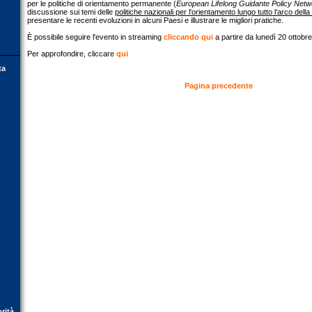
per le politiche di orientamento permanente (
European Lifelong Guidante Policy Net
discussione sui temi delle
politiche nazionali per l'orientamento lungo tutto l‘arco della 
presentare le recenti evoluzioni in alcuni Paesi e illustrare le migliori pratiche.
È possibile seguire l'evento in streaming
cliccando qui
a partire da lunedì 20 ottobre
Per approfondire, cliccare
qui
ta
Pagina precedente
orità