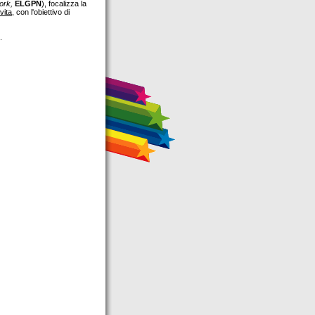
work,
ELGPN
), focalizza la
vita
, con l'obiettivo di
.