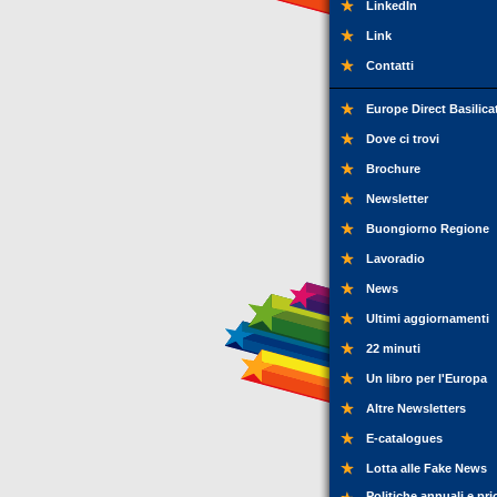
LinkedIn
Link
Contatti
Europe Direct Basilica
Dove ci trovi
Brochure
Newsletter
Buongiorno Regione
Lavoradio
News
Ultimi aggiornamenti
22 minuti
Un libro per l'Europa
Altre Newsletters
E-catalogues
Lotta alle Fake News
Politiche annuali e pri