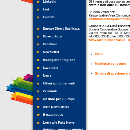
LinkedIn
Gli interessati possono inviar
entro e non oltre il 3 nove
Link
Brunella Vivilecchia
Responsabile Area Comunica
Contatti
comunicazione@lacittaesse
Consorzio La Città Essenzi
Europe Direct Basilicata
Società Cooperativa Sociale
Via dei Pesci, 50 - 75100 Mat
Dove ci trovi
tel. 0835 333118 fax 0835 33
www.lacittaessenziale.it
-
i
Brochure
Newsletter
Invito
Buongiorno Regione
Manifesto convegno
Lavoradio
Schede di adesione al 
News
Ultimi aggiornamenti
22 minuti
Un libro per l'Europa
Altre Newsletters
E-catalogues
Lotta alle Fake News
Politiche annuali e priorità