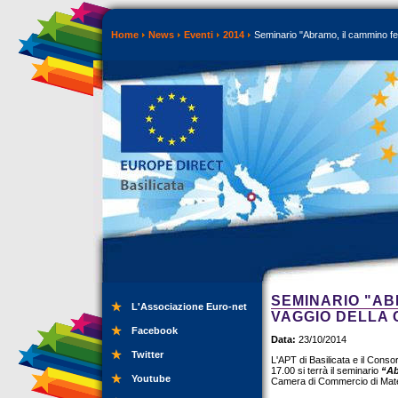
Home
News
Eventi
2014
Seminario "Abramo, il cammino fell
SEMINARIO "ABR
L'Associazione Euro-net
VAGGIO DELLA
Facebook
Data:
23/10/2014
Twitter
L'APT di Basilicata e il Conso
17.00 si terrà il seminario
“Ab
Youtube
Camera di Commercio di Mat