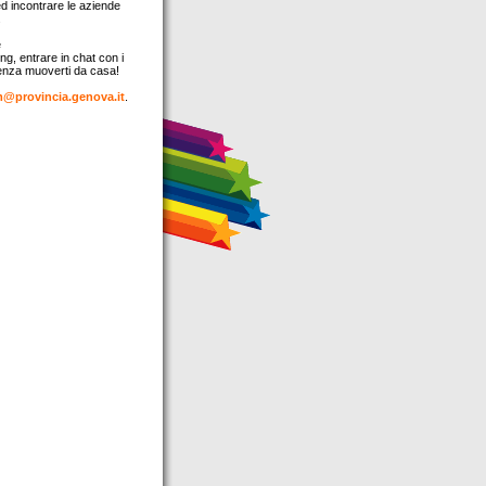
ed incontrare le aziende
.
e
ng, entrare in chat con i
 senza muoverti da casa!
m@provincia.genova.it
.