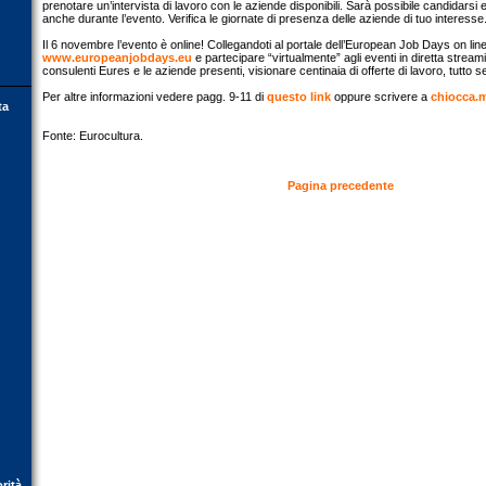
prenotare un’intervista di lavoro con le aziende disponibili. Sarà possibile candidarsi 
anche durante l’evento. Verifica le giornate di presenza delle aziende di tuo interesse
Il 6 novembre l’evento è online! Collegandoti al portale dell’European Job Days on lin
www.europeanjobdays.eu
e partecipare “virtualmente” agli eventi in diretta streami
consulenti Eures e le aziende presenti, visionare centinaia di offerte di lavoro, tutto
Per altre informazioni vedere pagg. 9-11 di
questo link
oppure scrivere a
chiocca.
ta
Fonte: Eurocultura.
Pagina precedente
orità