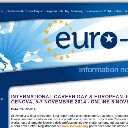
14
International Career Day & European Job Day. Genova, 5-7 novembre 2014 - online 6 
INTERNATIONAL CAREER DAY & EUROPEAN J
net
GENOVA, 5-7 NOVEMBRE 2014 - ONLINE 6 NO
Data:
24/10/2014
Si avvicina la data dell’evento! Una opportunità unica di incontrare aziende, accedere a
lavoro, sostenere colloqui, entrare in contatto con Consulenti Eures di altri Paesi eur
workshop sul tema del lavoro e delle professioni, ricevere orientamento ed assistenz
e della cover letter. Registrandoti su
www.iolavoro.org
potrai accedere alle offerte d