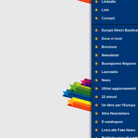
LinkedIn
Link
Contatti
Europe Direct Basilica
Dove ci trovi
Brochure
Newsletter
Buongiorno Regione
Lavoradio
News
Ultimi aggiornamenti
22 minuti
Un libro per l'Europa
Altre Newsletters
E-catalogues
Lotta alle Fake News
Politiche annuali e pri