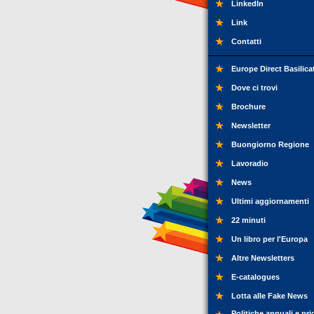
LinkedIn
Link
Contatti
Europe Direct Basilica
Dove ci trovi
Brochure
Newsletter
Buongiorno Regione
Lavoradio
News
Ultimi aggiornamenti
22 minuti
Un libro per l'Europa
Altre Newsletters
E-catalogues
Lotta alle Fake News
Politiche annuali e pri