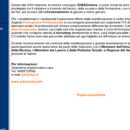
Giunta alla XXIV edizione, la mostra convegno
JOB&Orienta
, si pone ormai da anni
privilegiato tra il visitatore e il mondo del lavoro, della scuola e della formazione, con 
ad hoc per essere utili nell’
orientamento
di giovani e meno giovani.
Per i neodiplomati e i neolaureati il panorama offerto dalla manifestazione è molto amp
Argento
Formazione Professionale
in cui vengono presentati non solamente ITS di 
laboratori pratici di professioni per testare empiricamente differenti tipi di mestieri. 
ta
Alta Formazione
, invece, raccoglie enti che organizzano master e corsi di formaz
aziende che svolgono attività di
recruiting
direttamente in fiera: sarà infatti possibile
CV tramite l’area riservata personale abbinata ad ogni biglietto ed affrontare un primo
Grande riconoscimento nei confronti della manifestazione e grande investimento in termi
partecipazione anche quest’anno da parte delle Istituzioni, con il
Ministero dell’Istru
della Ricerca
, il
Ministero del Lavoro e delle Politiche Sociali
, la
Regione del V
presenti al Salone.
Per informazioni:
Segreteria organizzativa Layx
Tel. 049/8726599
e-mail:
job@layx.it
www.joborienta.info
Pagina precedente
orità