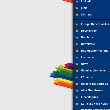
LinkedIn
Link
Contatti
Europe Direct Basilica
Dove ci trovi
Brochure
Newsletter
Buongiorno Regione
Lavoradio
News
Ultimi aggiornamenti
22 minuti
Un libro per l'Europa
Altre Newsletters
E-catalogues
Lotta alle Fake News
Politiche annuali e pri