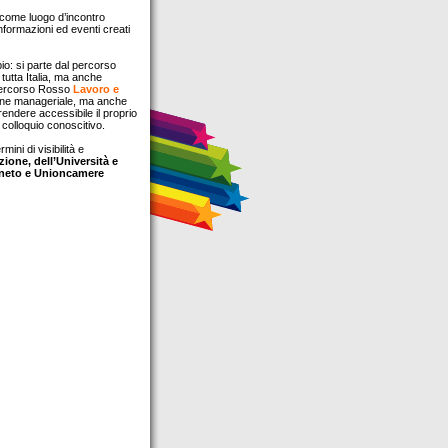
 come luogo d’incontro
informazioni ed eventi creati
io: si parte dal percorso
tutta Italia, ma anche
Il percorso Rosso
Lavoro e
ione manageriale, ma anche
 rendere accessibile il proprio
 colloquio conoscitivo.
ni di visibilità e
zione, dell’Università e
eneto e Unioncamere