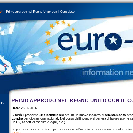
14
Primo approdo nel Regno Unito con il Consolato
PRIMO APPRODO NEL REGNO UNITO CON IL 
net
Data:
28/11/2014
Si terrà il prossimo
10 dicembre
alle ore 18 un nuovo incontro di
orientamento
pres
Londra
per giovani connazionali. Nel corso dell’incontro si parlerà di lavoro (come 
un CV, aspetti di fiscalità e legali, etc.).
La partecipazione è gratuita; per partecipare all'incontro è necessario prenotare util
online
.