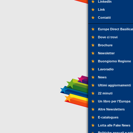
LinkedIn
Link
Contatti
Europe Direct Basilica
Dove ci trovi
Brochure
Newsletter
Buongiorno Regione
Lavoradio
News
Ultimi aggiornamenti
22 minuti
Un libro per l'Europa
Altre Newsletters
E-catalogues
Lotta alle Fake News
Politiche annuali e pri