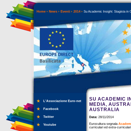
Home
News
Eventi
2014
Su Academic Insight: Stagista in C
SU ACADEMIC I
L'Associazione Euro-net
MEDIA, AUSTRA
Facebook
AUSTRALIA
Twitter
Data:
28/11/2014
Eurocultura segnala
Academi
Youtube
curriculari ed extra-curriculari,