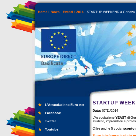
Home
News
Eventi
2014
STARTUP WEEKEND a Genova. 14
STARTUP WEEKE
L'Associazione Euro-net
Data:
07/11/2014
Facebook
L’Associazione
YEAST
di Gen
Twitter
studenti, imprenditori e profe
Offre anche 5 codici
sconto
p
Youtube
Tutte le informazioni e le 