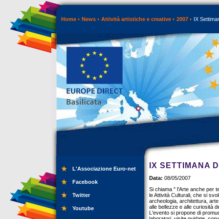
Home
News
Attività artistiche e creative
2007
IX Settiman
IX SETTIMANA 
L'Associazione Euro-net
Data:
08/05/2007
Facebook
Si chiama " l'Arte anche per t
Twitter
le Attività Culturali, che si s
archeologia, architettura, art
alle bellezze e alle curiosità 
Youtube
L'evento si propone di promuov
laboratori, visite guidate, con