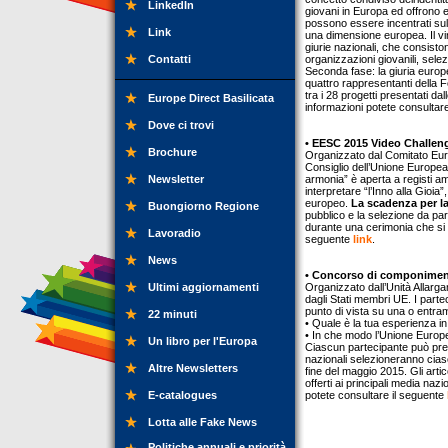
LinkedIn
giovani in Europa ed offrono e
possono essere incentrati sull
Link
una dimensione europea. Il vi
giurie nazionali, che consis
Contatti
organizzazioni giovanili, sel
Seconda fase: la giuria europ
quattro rappresentanti della 
tra i 28 progetti presentati dal
Europe Direct Basilicata
informazioni potete consultar
Dove ci trovi
• EESC 2015 Video Challen
Brochure
Organizzato dal Comitato Eur
Consiglio dell’Unione Europea
Newsletter
armonia” è aperta a registi am
interpretare “l’Inno alla Gioi
europeo.
La scadenza per la
Buongiorno Regione
pubblico e la selezione da pa
durante una cerimonia che si t
Lavoradio
seguente
link
.
News
• Concorso di componimento:
Ultimi aggiornamenti
Organizzato dall’Unità Allarg
dagli Stati membri UE. I parte
punto di vista su una o entr
22 minuti
• Quale è la tua esperienza i
• In che modo l’Unione Europea
Un libro per l'Europa
Ciascun partecipante può prese
nazionali selezioneranno ciascu
Altre Newsletters
fine del maggio 2015. Gli arti
offerti ai principali media naz
E-catalogues
potete consultare il seguente
Lotta alle Fake News
Politiche annuali e priorità