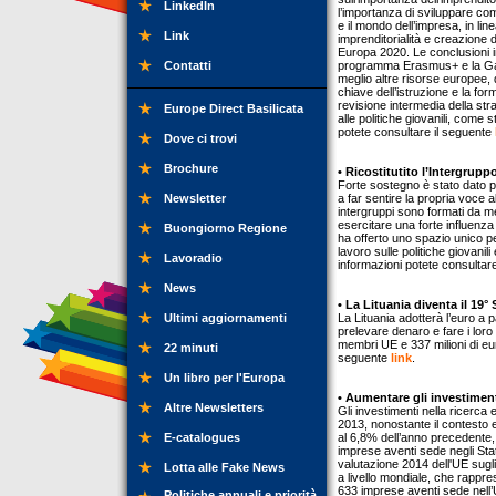
LinkedIn
l’importanza di sviluppare com
e il mondo dell’impresa, in li
Link
imprenditorialità e creazione d
Europa 2020. Le conclusioni in
Contatti
programma Erasmus+ e la Garan
meglio altre risorse europee, q
chiave dell’istruzione e la f
revisione intermedia della st
Europe Direct Basilicata
alle politiche giovanili, come
potete consultare il seguente
Dove ci trovi
Brochure
• Ricostitutito l’Intergrup
Forte sostegno è stato dato pe
Newsletter
a far sentire la propria voce a
intergruppi sono formati da me
esercitare una forte influenza 
Buongiorno Regione
ha offerto uno spazio unico per
lavoro sulle politiche giovanili
Lavoradio
informazioni potete consultar
News
• La Lituania diventa il 19
Ultimi aggiornamenti
La Lituania adotterà l’euro a 
prelevare denaro e fare i loro 
membri UE e 337 milioni di eur
22 minuti
seguente
link
.
Un libro per l'Europa
• Aumentare gli investiment
Altre Newsletters
Gli investimenti nella ricerca
2013, nonostante il contesto 
E-catalogues
al 6,8% dell’anno precedente, a
imprese aventi sede negli Stat
valutazione 2014 dell'UE sugli
Lotta alle Fake News
a livello mondiale, che rappre
633 imprese aventi sede nell’U
Politiche annuali e priorità