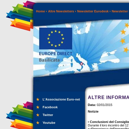
Home
Altre Newsletters
Newsletter Eurodesk
Newsletter
ALTRE INFORMA
L'Associazione Euro-net
Data:
02/01/2015
Facebook
Notizie
Twitter
• Conclusioni del Consiglio
Youtube
Durante il loro incontro del 1
sull’importanza dell’imprendit