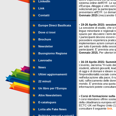
LinkedIn
sistema online dell’EYF. Le sp
d’Europa. Alloggio e vitto ve
Link
selezionati per la partecipaz
presentarsi all’EYF. Le domand
Contatti
Gennaio 2015
(mezzanotte CE
• 19-26 Aprile 2015: sessi
Europe Direct Basilicata
La sessione di studio, che si
lingue minoritarie e regionali 
Dove ci trovi
spazio per discutere i temi dell
I partecipanti devono essere co
Brochure
possedere esperienza pratica n
implementare azioni comuni a l
Newsletter
per tutto il periodo della sessi
partecipanti. E’ prevista una 
Gennaio 2015.
Per ulteriori 
Buongiorno Regione
Lavoradio
• 16-19 Aprile 2015: Summit
L’evento, dal tema “Il ruolo dei
News
studenti, attivisti giovanili, l
di oggi e di domani e ideare s
Ultimi aggiornamenti
l’imprenditorialità sociale co
nell’educazione alla pace; il 
tutti; rafforzamento delle donn
22 minuti
mondo. E’ prevista una quota 
informazioni potete consultar
Un libro per l'Europa
Altre Newsletters
• Corsi di formazione sulla
I corsi intendono offrire soste
E-catalogues
della cittadinanza europea ed
ECTC-UK nel Regno Unito (1
consultare il seguente
link
.
Lotta alle Fake News
Politiche annuali e priorità