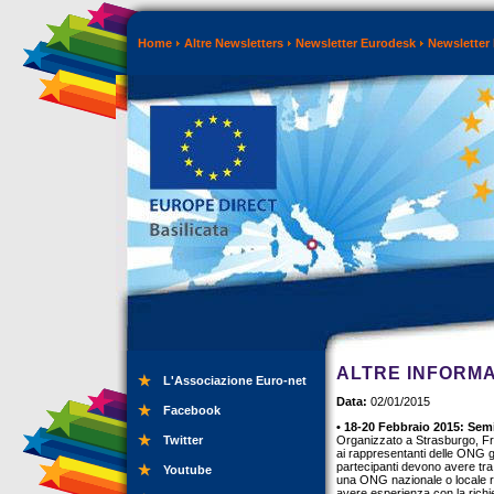
Home
Altre Newsletters
Newsletter Eurodesk
Newsletter
ALTRE INFORMA
L'Associazione Euro-net
Data:
02/01/2015
Facebook
• 18-20 Febbraio 2015: Sem
Twitter
Organizzato a Strasburgo, Fra
ai rappresentanti delle ONG gio
partecipanti devono avere tra i
Youtube
una ONG nazionale o locale re
avere esperienza con la richi