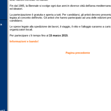
Fin dal 1985, la Biennale si svolge ogni due anni in diverse città dell’area mediterranea 
ed ideatori.
La partecipazione è gratuita e aperta a tutti. Per candidarsi, gli artisti devono prese
legata al concetto dell’invito. Gli artisti che hanno partecipato ad una delle edizioni 
candidarsi.
ta
Le spese legate alla spedizione dei lavori, il viaggio, il vitto e l’alloggio saranno a caric
organizzatori locali.
Per partecipare c’è tempo fino al
15 marzo 2015
.
Informazioni e bando!
Pagina precedente
orità