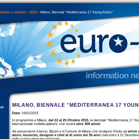
istiche e creative
2015
Milano, Biennale “Mediterranea 17 Young Artists”
MILANO, BIENNALE “MEDITERRANEA 17 YOUN
net
Data:
16/01/2015
In programma a Milano,
dal 22 al 25 Ottobre 2015
, la biennale “Mediterranea 17 You
internazionale multidisciplinare, che riunirà
oltre 300 artisti
.
Ad annunciarne il lancio, Bjcem e il Comune di Milano che rivolgono l’invito ad
artisti 
attori, musicisti, designer e chef al di sotto dei 35 anni
(nati entro il 31 Dicembr
delle nazioni elencate nel bando.