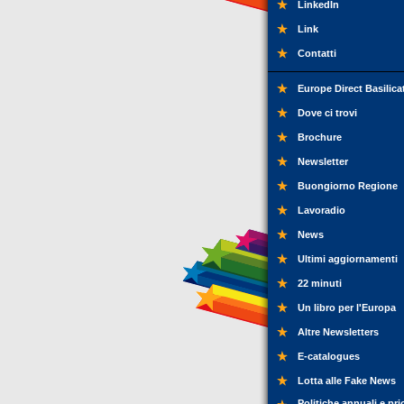
LinkedIn
Link
Contatti
Europe Direct Basilica
Dove ci trovi
Brochure
Newsletter
Buongiorno Regione
Lavoradio
News
Ultimi aggiornamenti
22 minuti
Un libro per l'Europa
Altre Newsletters
E-catalogues
Lotta alle Fake News
Politiche annuali e pri