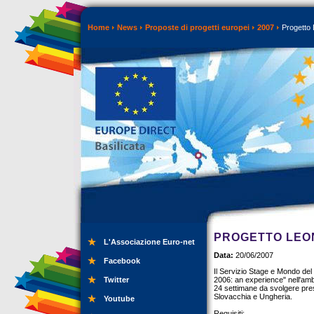
Home
News
Proposte di progetti europei
2007
Progetto
PROGETTO LE
L'Associazione Euro-net
Data:
20/06/2007
Facebook
Il Servizio Stage e Mondo del
Twitter
2006: an experience" nell'am
24 settimane da svolgere pre
Slovacchia e Ungheria.
Youtube
Requisiti: