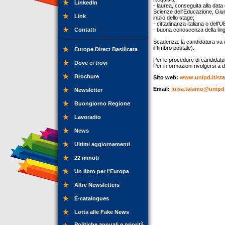
LinkedIn
- laurea, conseguita alla data
Scienze dell'Educazione, Giuri
Link
inizio dello stage;
- cittadinanza italiana o dell'
Contatti
- buona conoscenza della ling
Scadenza: la candidatura va i
il timbro postale).
Europe Direct Basilicata
Per le procedure di candidatura
Dove ci trovi
Per informazioni rivolgersi a 
Brochure
Sito web:
www.unipd.it/sta
Email:
luisa.talamo@unipd.
Newsletter
Buongiorno Regione
Lavoradio
News
Ultimi aggiornamenti
22 minuti
Un libro per l'Europa
Altre Newsletters
E-catalogues
Lotta alle Fake News
Politiche annuali e priorità