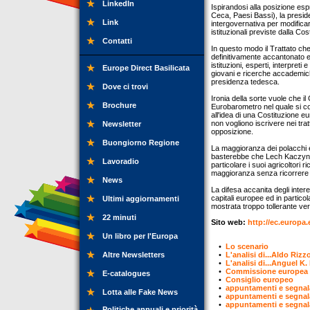
LinkedIn
Ispirandosi alla posizione es
Ceca, Paesi Bassi), la presi
Link
intergovernativa per modificar
istituzionali previste dalla Co
Contatti
In questo modo il Trattato ch
definitivamente accantonato e
istituzioni, esperti, interpreti
Europe Direct Basilicata
giovani e ricerche accademiche
presidenza tedesca.
Dove ci trovi
Ironia della sorte vuole che il
Brochure
Eurobarometro nel quale si con
all'idea di una Costituzione e
non vogliono iscrivere nei tr
Newsletter
opposizione.
Buongiorno Regione
La maggioranza dei polacchi è
basterebbe che Lech Kaczynski
Lavoradio
particolare i suoi agricoltori
maggioranza senza ricorrere 
News
La difesa accanita degli inter
capitali europee ed in partico
Ultimi aggiornamenti
mostrata troppo tollerante vers
22 minuti
Sito web:
http://ec.europa.
Un libro per l'Europa
•
Lo scenario
Altre Newsletters
•
L'analisi di...Aldo Rizz
•
L'analisi di...Anguel K
•
Commissione europea
E-catalogues
•
Consiglio europeo
•
appuntamenti e segnal
Lotta alle Fake News
•
appuntamenti e segnal
•
appuntamenti e segnal
Politiche annuali e priorità