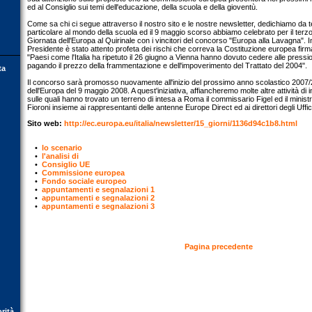
ed al Consiglio sui temi dell'educazione, della scuola e della gioventù.
Come sa chi ci segue attraverso il nostro sito e le nostre newsletter, dedichiamo da
particolare al mondo della scuola ed il 9 maggio scorso abbiamo celebrato per il terz
Giornata dell'Europa al Quirinale con i vincitori del concorso "Europa alla Lavagna". In
Presidente è stato attento profeta dei rischi che correva la Costituzione europea fir
"Paesi come l'Italia ha ripetuto il 26 giugno a Vienna hanno dovuto cedere alle pressi
pagando il prezzo della frammentazione e dell'impoverimento del Trattato del 2004".
ta
Il concorso sarà promosso nuovamente all'inizio del prossimo anno scolastico 2007/2
dell'Europa del 9 maggio 2008. A quest'iniziativa, affiancheremo molte altre attività di
sulle quali hanno trovato un terreno di intesa a Roma il commissario Figel ed il minist
Fioroni insieme ai rappresentanti delle antenne Europe Direct ed ai direttori degli Uffici
Sito web:
http://ec.europa.eu/italia/newsletter/15_giorni/1136d94c1b8.html
•
lo scenario
•
l'analisi di
•
Consiglio UE
•
Commissione europea
•
Fondo sociale europeo
•
appuntamenti e segnalazioni 1
•
appuntamenti e segnalazioni 2
•
appuntamenti e segnalazioni 3
Pagina precedente
orità