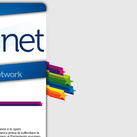
ione e lo sport
tanza prima di sollecitare la
 mesi al Parlamento europeo