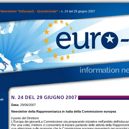
Newsletter "InEurop@ - Quindicinale"
n. 24 del 29 giugno 2007
N. 24 DEL 29 GIUGNO 2007
net
Data:
29/06/2007
Newsletter della Rappresentanza in italia della Commissione europea
il punto del Direttore
L'Europa dei giovaniLa Commissione sta preparando iniziative nell'ambito dell'educaz
Per una volta, il lettore ci consentirà di iniziare parlando delle attività della Rappresen
sua attenzione sulle proposte che la Commissione europea presenterà nei prossimi