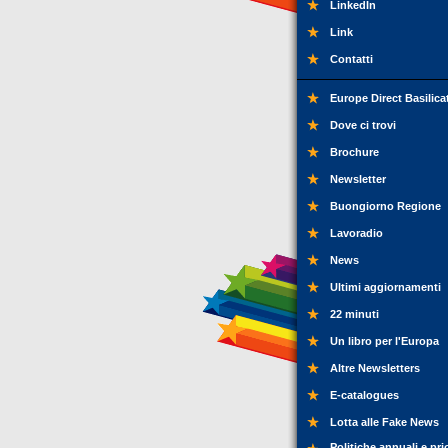
LinkedIn
Link
Contatti
Europe Direct Basilica
Dove ci trovi
Brochure
Newsletter
Buongiorno Regione
Lavoradio
News
Ultimi aggiornamenti
22 minuti
Un libro per l'Europa
Altre Newsletters
E-catalogues
Lotta alle Fake News
Politiche annuali e pri